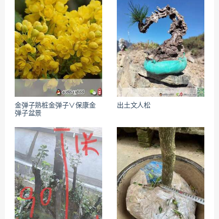
金弹子熟桩金弹子∨保康金
出土文人松
弹子盆景