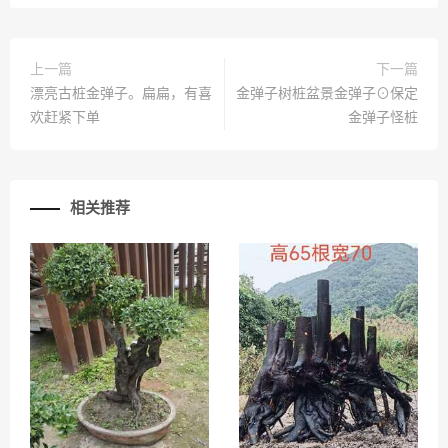
上一篇
下一篇
漂亮古桩金弹子。扁扁，有喜
金弹子树桩盆景金弹子⊙保定
欢赶紧下单
金弹子怪桩
相关推荐