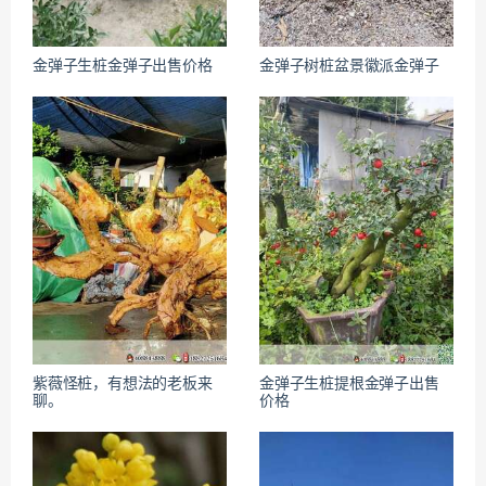
金弹子生桩金弹子出售价格
金弹子树桩盆景徽派金弹子
紫薇怪桩，有想法的老板来
金弹子生桩提根金弹子出售
聊。
价格