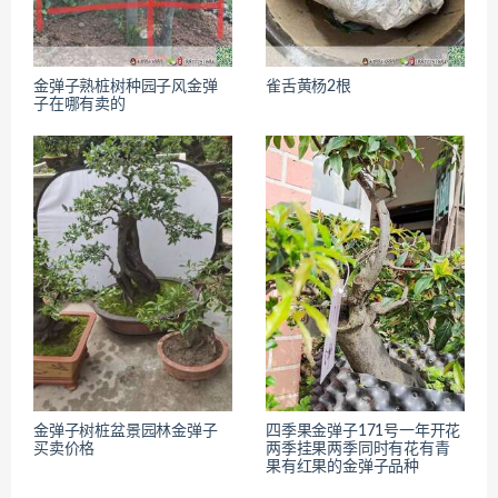
金弹子熟桩树种园子风金弹
雀舌黄杨2根
子在哪有卖的
金弹子树桩盆景园林金弹子
四季果金弹子171号一年开花
买卖价格
两季挂果两季同时有花有青
果有红果的金弹子品种