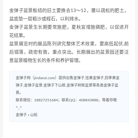
金弹子盆景板结的旧土要换去13～12，壅以疏松的肥土，
盆底垫一层粗沙或蛭石，以利排水。
金弹子盆景生长期要常施肥，夏秋宜增施磷肥，以促进开
花结果。
盆景展览时的展品陈列讲究整体艺术效果，要高低起伏,前
后错落，疏密有致，重点突出。长期展出的盆景园还要注
意盆景植物生长的条件和养护管理。
金弹子网（jindanzi.com）提供出售金弹子,挂果金弹子,四季果金
弹子,金弹子盆景,金弹子下山桩,金弹子树桩盆景等各类金弹子盆
景。
联系微信：18827251684；联系QQ：408843888，等着你哦
^_^
金弹子
»
山松