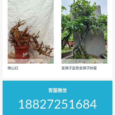
映山红
金弹子盆景金弹子树瘤
客服微信
18827251684