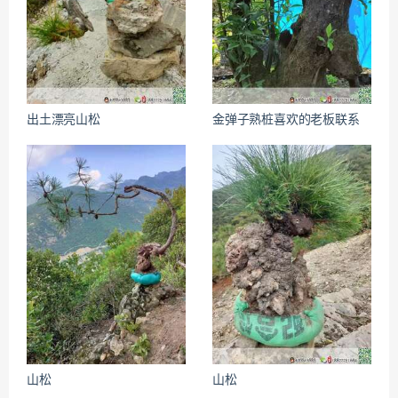
出土漂亮山松
金弹子熟桩喜欢的老板联系
山松
山松