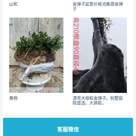
山松
金弹子盆景价格沧桑感金弹
子
黄杨
漂亮大母桩金弹子。别墅庭
院首选，大熟桩，
客服微信