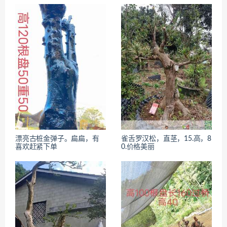
漂亮古桩金弹子。扁扁，有
雀舌罗汉松，直茎，15.高，8
喜欢赶紧下单
0.价格美丽