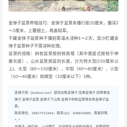
金弹子盆景养殖技巧：金弹子盆景条播行距20厘米，播深2
～3厘米，上覆细土，再盖稻草。
干藏金弹子盆景种子播前需温水浸种1～2天，湿沙贮藏金
弹子盆景种子不需浸种处理。
盆景的规格：树桩盆景按树桩高矮（其中悬崖式按枝干伸
展长度），山水盆景按盆的长度，分为特大型(150厘米以
上)、大型（80～150厘米）、中型（40～80厘米）、小型
（10～40厘米）和微型（10厘米以下）5种。
金弹子网（jindanzi.com）提供出售金弹子,挂果金弹子,四季果金
弹子,金弹子盆景,金弹子下山桩,金弹子树桩盆景等各类金弹子盆
景。
联系微信：18827251684；联系QQ：408843888，等着你哦
^_^
金弹子
»
吨位级。一对霸气，全冠原生大母桩金弹子，别墅庭院