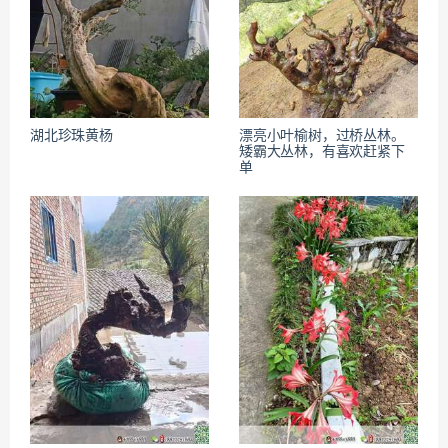
湖北珍珠黄杨
漂亮小叶榆树，过桥丛林。
矮霸大丛林，有喜欢赶紧下
单