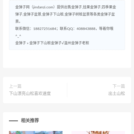
金弹子网（jindanzi.com）提供出售金弹子,挂果金弹子,四季果金
弹子,金弹子盆景,金弹子下山桩,金弹子树桩盆景等各类金弹子盆
景。
联系微信：18827251684；联系QQ：408843888，等着你哦
^_^
金弹子
»
金弹子下山桩金弹子√温州金弹子老桩
上一篇
下一篇
下山漂亮山松喜欢速度
出土山松
相关推荐