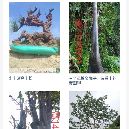
出土漂亮山松
三个母桩金弹子，有看上的
带图聊