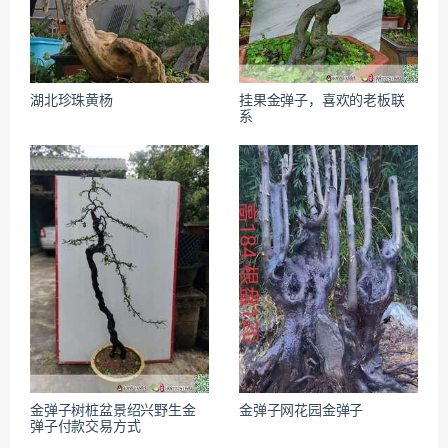
湖北珍珠黄杨
挂果金弹子，喜欢的老板联
系
金弹子树桩盆景绍兴野生金
金弹子网花园金弹子
弹子付款交易方式