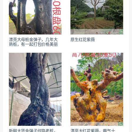
漂亮大母桩金弹子，几年大
原生红花紫薇
熟桩，有一起打包价格美丽
新鲜大货金弹子纹路老桩，
漂亮大红花紫薇。霸气十