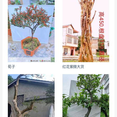
荀子
红花紫微大货