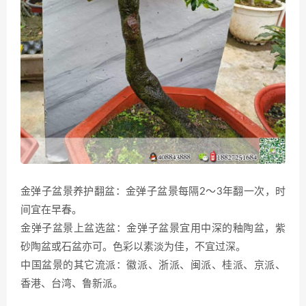
金弹子盆景养护翻盆：金弹子盆景每隔2～3年翻一次，时
间宜在早春。
金弹子盆景上盆选盆：金弹子盆景宜用中深的釉陶盆，紫
砂陶盆或石盆亦可。色彩以素淡为佳，不宜过深。
中国盆景的其它流派：徽派、浙派、闽派、桂派、京派、
香港、台湾、鲁新派。