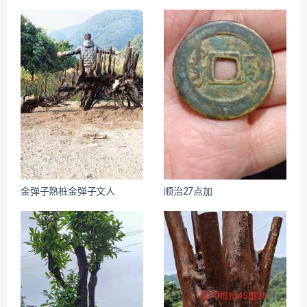
金弹子熟桩金弹子文人
顺治27点加