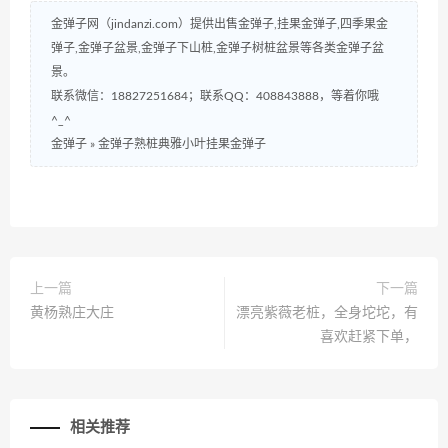
金弹子网（jindanzi.com）提供出售金弹子,挂果金弹子,四季果金
弹子,金弹子盆景,金弹子下山桩,金弹子树桩盆景等各类金弹子盆
景。
联系微信：18827251684；联系QQ：408843888，等着你哦
^_^
金弹子
»
金弹子熟桩典雅小叶挂果金弹子
上一篇
下一篇
黄杨熟庄大庄
漂亮紫薇老桩，全身坨坨，有
喜欢赶紧下单，
相关推荐