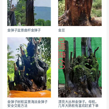
金弹子盆景曲杆金弹子
金豆
金弹子树桩盆景海派金弹子
漂亮大丛林金弹子。母桩。
安全交易方法
几年大熟桩有喜欢赶紧下单