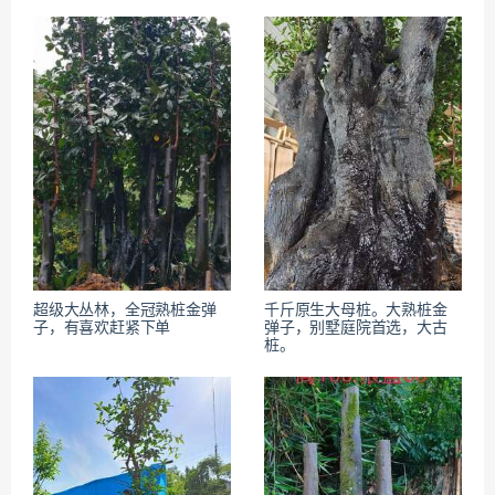
超级大丛林，全冠熟桩金弹
千斤原生大母桩。大熟桩金
子，有喜欢赶紧下单
弹子，别墅庭院首选，大古
桩。