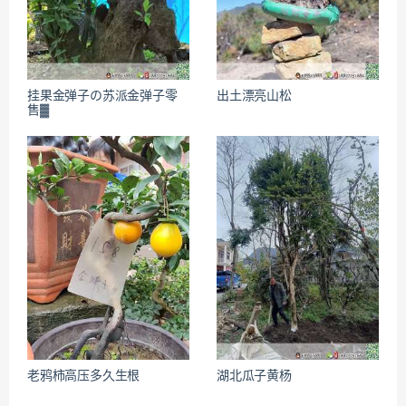
挂果金弹子の苏派金弹子零
出土漂亮山松
售▓
老鸦柿高压多久生根
湖北瓜子黄杨