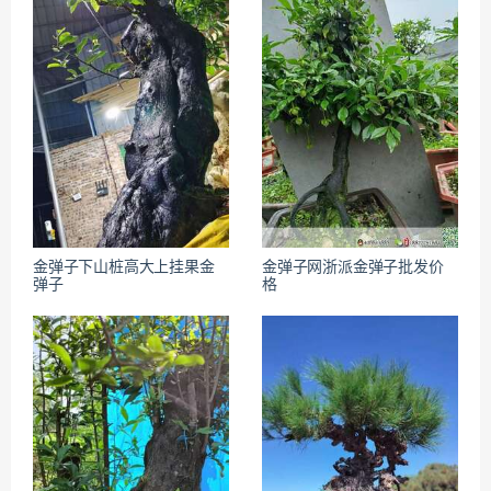
金弹子下山桩高大上挂果金
金弹子网浙派金弹子批发价
弹子
格