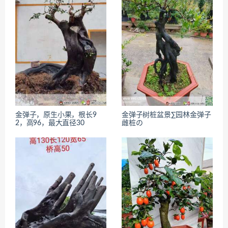
金弹子，原生小果，根长9
金弹子树桩盆景∑园林金弹子
2，高96，最大直径30
雌桩の