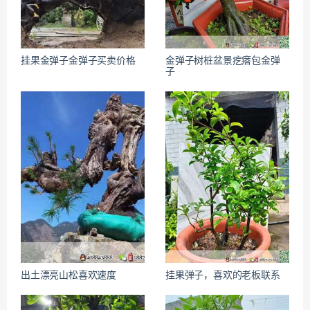
挂果金弹子金弹子买卖价格
金弹子树桩盆景疙瘩包金弹
子
出土漂亮山松喜欢速度
挂果弹子，喜欢的老板联系