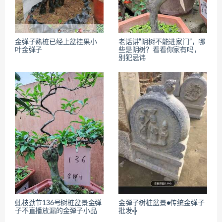
金弹子熟桩已经上盆挂果小
老话讲“阴树不能进家门”，哪
叶金弹子
些是阴树？看看你家有吗，
别犯忌讳
虬枝劲节136号树桩盆景金弹
金弹子树桩盆景●传统金弹子
子不直播放漏的金弹子小品
批发╬