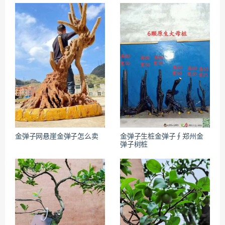
金弹子网悬崖金弹子怎么卖
金弹子生桩金弹子∮郑州金
弹子树桩