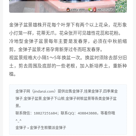
金弹子盆景雄株开花每个叶芽下有两个以上花朵，花形象
小灯笼一样，花蒂无爪，花朵张开可见雄性花蕊和花粉。
冷地型金弹子盆景每年主要是发春芽，必须在中秋前缩
剪，金弹子盆景才易孕育新芽过冬而旺发春芽。
视盆景规格大小隔1～5年换盆一次。换盆时须除去部分旧
土，剪去周围及底部的一些老根，加入新培养土，重新种
植。
金弹子网（jindanzi.com）提供出售金弹子,挂果金弹子,四季果金
弹子,金弹子盆景,金弹子下山桩,金弹子树桩盆景等各类金弹子盆
景。
联系微信：18827251684；联系QQ：408843888，等着你哦
^_^
金弹子
»
金弹子生桩徽派金弹子