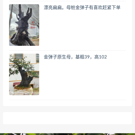
漂亮扁扁。母桩金弹子有喜欢赶紧下单
金弹子原生母，基粗39，高102