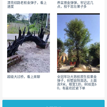
漂亮纹路老桩金弹子，看上
养盆景金弹弹，牢记这几
速度
点，枝干茁壮果子多
超级大过桥，看上来聊
全冠年功大熟桩原生挂果金
弹子，别墅庭院首选。土面
高9米，根宽120，80处宽6
0，有喜欢赶紧下单