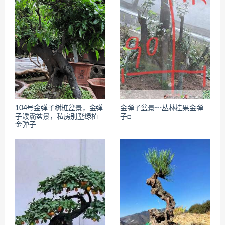
104号金弹子树桩盆景，金弹
金弹子盆景┅丛林挂果金弹
子矮霸盆景，私房别墅绿植
子□
金弹子