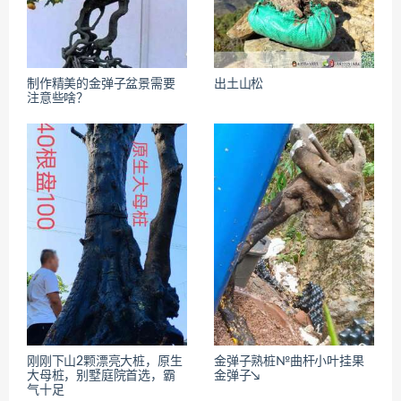
制作精美的金弹子盆景需要
出土山松
注意些啥？
刚刚下山2颗漂亮大桩，原生
金弹子熟桩№曲杆小叶挂果
大母桩，别墅庭院首选，霸
金弹子↘
气十足