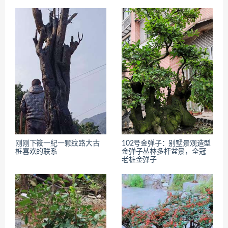
刚刚下筱⼀紀一颗纹路大古
102号金弹子：别墅景观造型
桩喜欢的联系
金弹子丛林多杆盆景，全冠
老桩金弹子