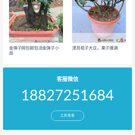
金弹子网包邮包活金弹子小
漂亮荀子大庄，果子爆满
品
客服微信
18827251684
立即查看