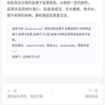
杂乱枝及过密的金弹子盆景枝条，以保持一定的树形。
盆景多选用枝叶细小、盆栽易成活、生长缓慢、寿命长、
根干奇特的树种，兼有艳丽花果者尤佳。
金弹子网（jindanzi.com）提供出售金弹子,挂果金弹子,四季果金
弹子,金弹子盆景,金弹子下山桩,金弹子树桩盆景等各类金弹子盆
景。
联系微信：18827251684；联系QQ：408843888，等着你哦
^_^
金弹子
»
丛林荀子大庄
上一篇
下一篇
漂亮咸丰德百，味道不错
黄杨熟装