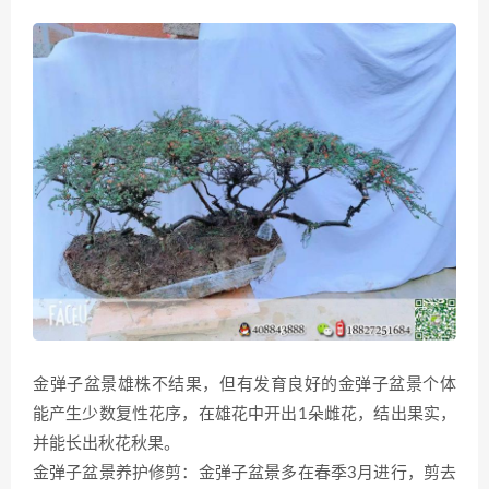
金弹子盆景雄株不结果，但有发育良好的金弹子盆景个体
能产生少数复性花序，在雄花中开出1朵雌花，结出果实，
并能长出秋花秋果。
金弹子盆景养护修剪：金弹子盆景多在春季3月进行，剪去