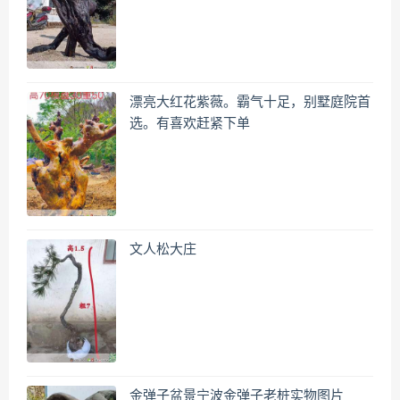
漂亮大红花紫薇。霸气十足，别墅庭院首
选。有喜欢赶紧下单
文人松大庄
金弹子盆景宁波金弹子老桩实物图片