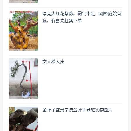
漂亮大红花紫薇。霸气十足，别墅庭院首
选。有喜欢赶紧下单
文人松大庄
金弹子盆景宁波金弹子老桩实物图片