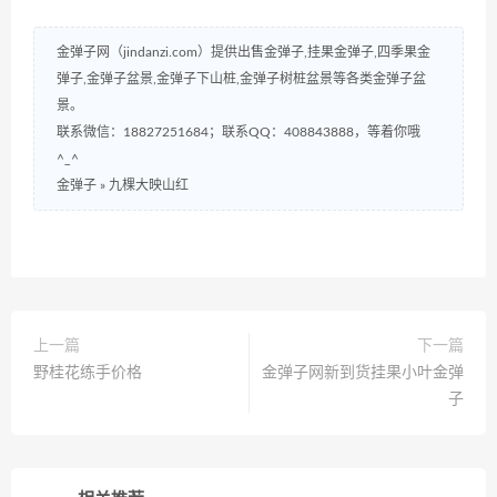
金弹子网（jindanzi.com）提供出售金弹子,挂果金弹子,四季果金
弹子,金弹子盆景,金弹子下山桩,金弹子树桩盆景等各类金弹子盆
景。
联系微信：18827251684；联系QQ：408843888，等着你哦
^_^
金弹子
»
九棵大映山红
上一篇
下一篇
野桂花练手价格
金弹子网新到货挂果小叶金弹
子