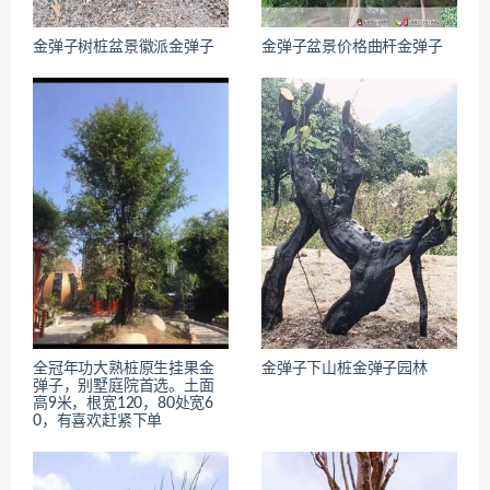
金弹子树桩盆景徽派金弹子
金弹子盆景价格曲杆金弹子
全冠年功大熟桩原生挂果金
金弹子下山桩金弹子园林
弹子，别墅庭院首选。土面
高9米，根宽120，80处宽6
0，有喜欢赶紧下单