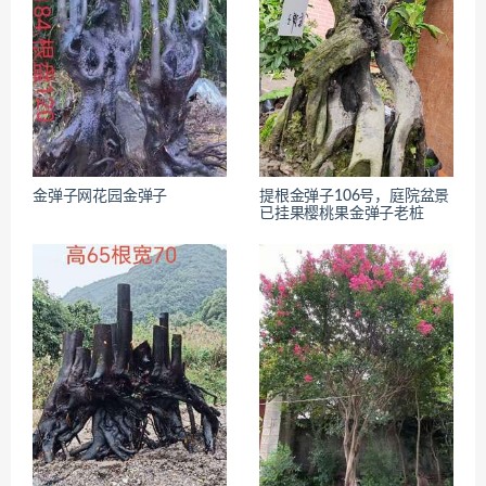
金弹子网花园金弹子
提根金弹子106号，庭院盆景
已挂果樱桃果金弹子老桩