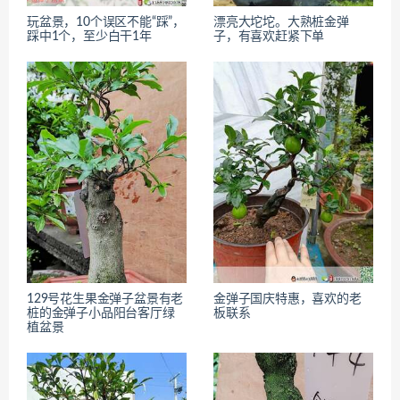
玩盆景，10个误区不能“踩”，
漂亮大坨坨。大熟桩金弹
踩中1个，至少白干1年
子，有喜欢赶紧下单
129号花生果金弹子盆景有老
金弹子国庆特惠，喜欢的老
桩的金弹子小品阳台客厅绿
板联系
植盆景