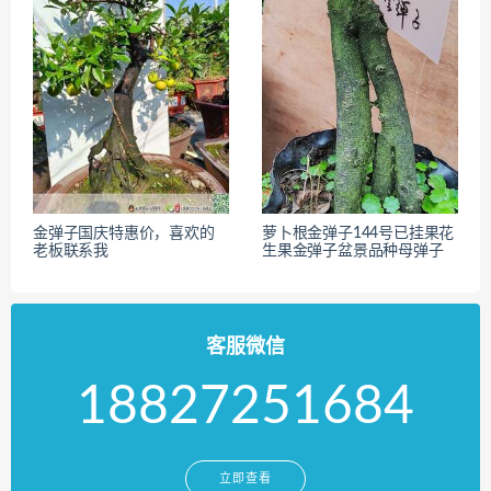
金弹子国庆特惠价，喜欢的
萝卜根金弹子144号已挂果花
老板联系我
生果金弹子盆景品种母弹子
客服微信
18827251684
立即查看