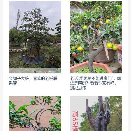
金弹子大桩，喜欢的老板联
老话讲“阴树不能进家门”，哪
系喔
些是阴树？看看你家有吗，
别犯忌讳