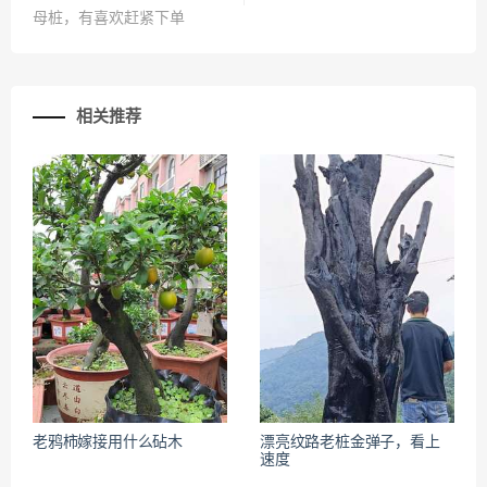
母桩，有喜欢赶紧下单
相关推荐
老鸦柿嫁接用什么砧木
漂亮纹路老桩金弹子，看上
速度