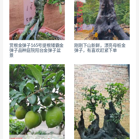
赏根金弹子165号提根矮霸金
刚刚下山新鲜，漂亮母桩金
弹子品种庭院阳台金弹子盆
弹子，有喜欢赶紧下单
景