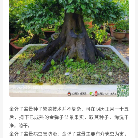
金弹子盆景种子繁殖技术并不复杂，可在阴历正月一十五
后，摘下已成熟的金弹子盆景果实，取其种子，淘洗千
净，晾干。
金弹子盆景病虫害防治：金弹子盆景主要有介壳虫为害，