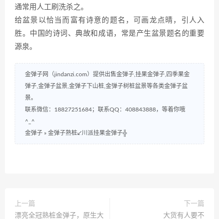
通常用人工刷洗杀之。
给盆景以恰当而富有诗意的题名，可画龙点晴，引人入
胜。中国的诗词、典故和成语，常是产生盆景题名的重要
源泉。
金弹子网（jindanzi.com）提供出售金弹子,挂果金弹子,四季果金
弹子,金弹子盆景,金弹子下山桩,金弹子树桩盆景等各类金弹子盆
景。
联系微信：18827251684；联系QQ：408843888，等着你哦
^_^
金弹子
»
金弹子熟桩↙川派挂果金弹子╬
上一篇
下一篇
漂亮全冠熟桩金弹子，原生大
大货有人要不