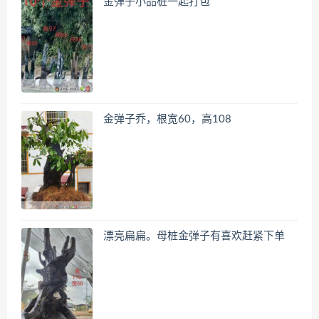
金弹子小品桩一起打包
金弹子乔，根宽60，高108
漂亮扁扁。母桩金弹子有喜欢赶紧下单