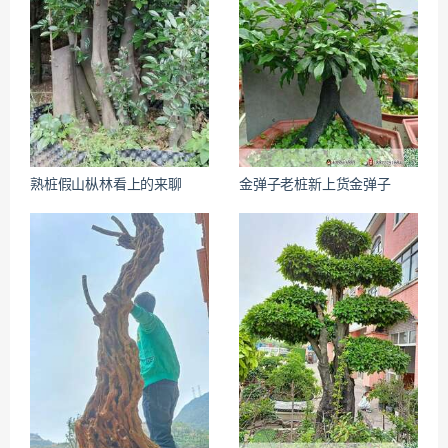
熟桩假山枞林看上的来聊
金弹子老桩新上货金弹子