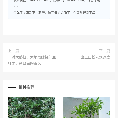
联系微信：18827251684；联系QQ：408843888，等着你哦
^_^
金弹子
»
刚刚下山新鲜，漂亮母桩金弹子，有喜欢赶紧下单
上一篇
下一篇
一对大熟桩，大地景嫁接好血
出土山松喜欢速度
红果，别墅庭院首选，
相关推荐