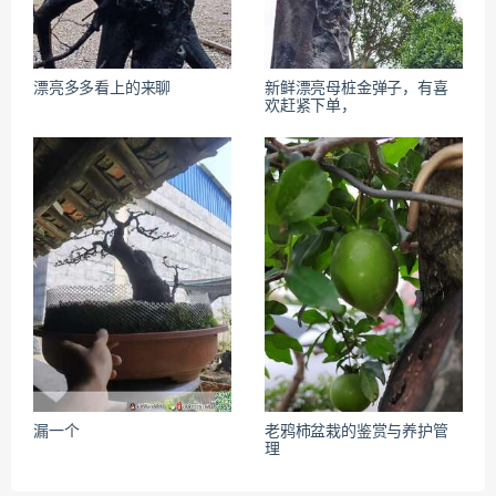
漂亮多多看上的来聊
新鲜漂亮母桩金弹子，有喜
欢赶紧下单，
漏一个
老鸦柿盆栽的鉴赏与养护管
理