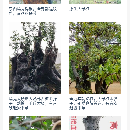
东西漂亮得很，全身都是纹
原生大母桩
路，喜欢的联系
漂亮大矮霸大丛林古桩金弹
全冠年功熟桩，大母桩金弹
子，熟桩。千斤大货，有喜
子，别墅庭院首选，有喜欢
欢赶紧下单
赶紧下单