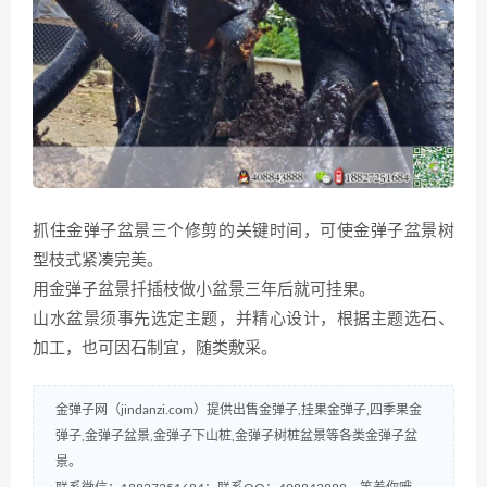
抓住金弹子盆景三个修剪的关键时间，可使金弹子盆景树
型枝式紧凑完美。
用金弹子盆景扦插枝做小盆景三年后就可挂果。
山水盆景须事先选定主题，并精心设计，根据主题选石、
加工，也可因石制宜，随类敷采。
金弹子网（jindanzi.com）提供出售金弹子,挂果金弹子,四季果金
弹子,金弹子盆景,金弹子下山桩,金弹子树桩盆景等各类金弹子盆
景。