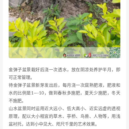
金弹子盆景栽好后浇一次透水，放在阴凉处养护半月，即
可正常管理。
待金弹子盆景新芽发出后，每月浇一次腐熟肥液，肥液和
水的比例是1—-10，做到春秋多施肥，夏天少施肥，冬天
不施肥。
山水盆景同时运用近大远小、低大高小、近实远虚的透视
原理，配以大小相宜的草木、亭桥、鸟兽、人物等，用浅
盆衬托，达到小中见大、咫尺千里的艺术效果。