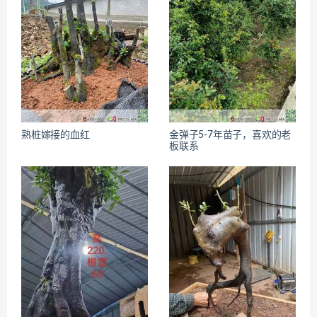
熟桩嫁接的血红
金弹子5-7年苗子，喜欢的老
板联系