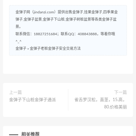
金弹子网（jindanzi.com）提供出售金弹子,挂果金弹子,四季果金
弹子,金弹子盆景,金弹子下山桩,金弹子树桩盆景等各类金弹子盆
景。
联系微信：18827251684；联系QQ：408843888，等着你哦
^_^
金弹子
»
金弹子老桩金弹子安全交易方法
上一篇
下一篇
金弹子下山桩金弹子通派
雀舌罗汉松，直茎，15.高，
80.价格美丽
相关推荐