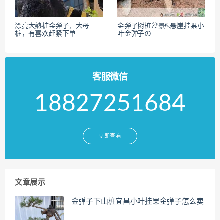
漂亮大熟桩金弹子，大母
金弹子树桩盆景↖悬崖挂果小
桩，有喜欢赶紧下单
叶金弹子の
客服微信
18827251684
立即查看
文章展示
金弹子下山桩宜昌小叶挂果金弹子怎么卖