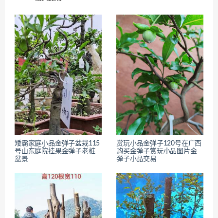
矮霸家庭小品金弹子盆栽115
赏玩小品金弹子120号在广西
号山东庭院挂果金弹子老桩
购买金弹子赏玩小品图片金
盆景
弹子小品交易