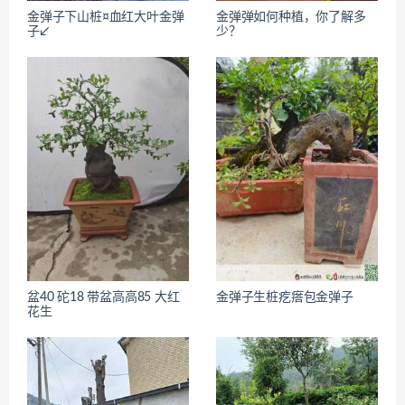
金弹子下山桩¤血红大叶金弹
金弹弹如何种植，你了解多
子↙
少？
盆40 砣18 带盆高高85 大红
金弹子生桩疙瘩包金弹子
花生