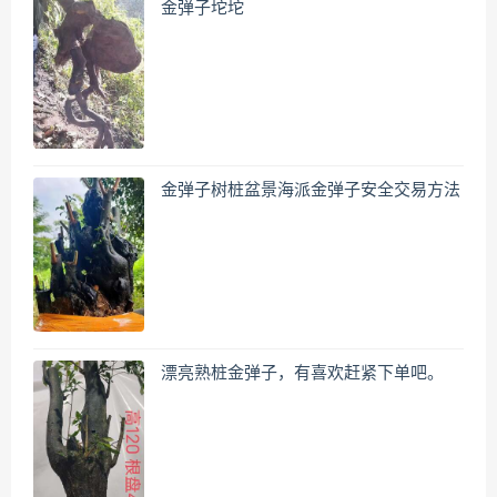
金弹子坨坨
金弹子树桩盆景海派金弹子安全交易方法
漂亮熟桩金弹子，有喜欢赶紧下单吧。