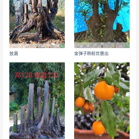
放漏
金弹子熟桩优惠出