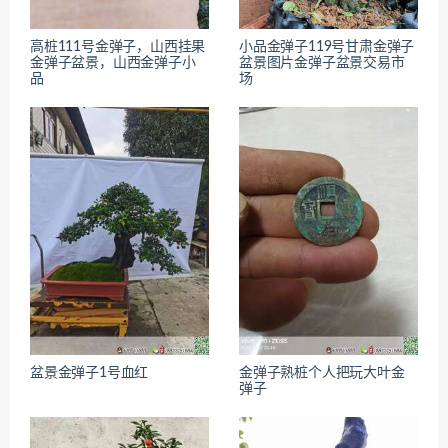
高桩111号金弹子，山西挂果
小品金弹子119号甘肃金弹子
金弹子盆景，山西金弹子小
盆景图片金弹子盆景交易市
品
场
盆景金弹子1号血红
金弹子熟桩个人把玩大叶金
弹子