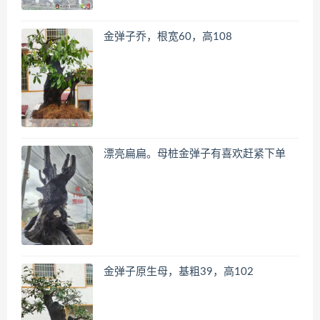
金弹子乔，根宽60，高108
漂亮扁扁。母桩金弹子有喜欢赶紧下单
金弹子原生母，基粗39，高102