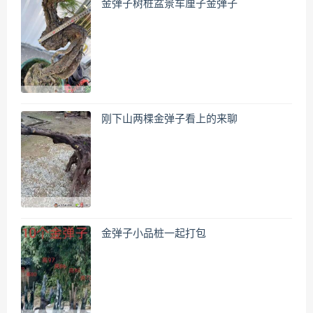
金弹子树桩盆景车厘子金弹子
刚下山两棵金弹子看上的来聊
金弹子小品桩一起打包