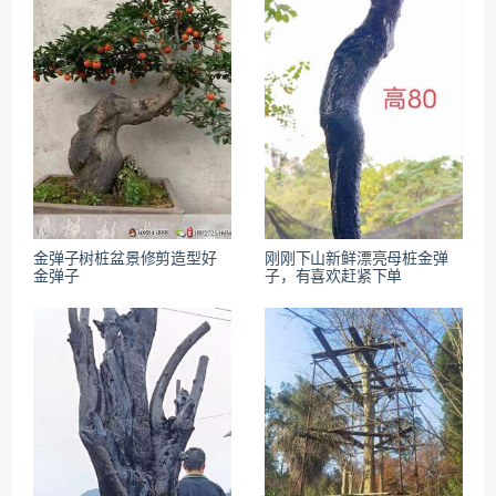
金弹子树桩盆景修剪造型好
刚刚下山新鲜漂亮母桩金弹
金弹子
子，有喜欢赶紧下单