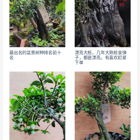
最出名的盆景树种排名前十
漂亮大桩，几年大熟桩金弹
名
子，都是漂亮。有喜欢赶紧
下单