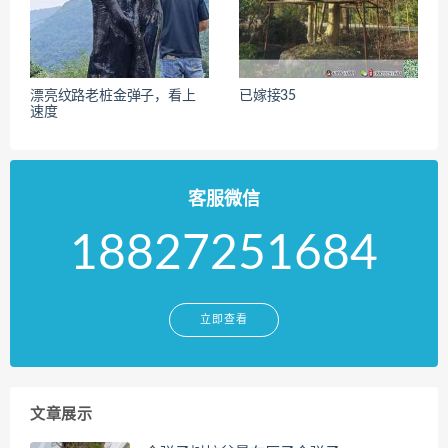
漂亮纹路老桩金弹子，看上
已嫁接35
速度
客服微信
18827251684
立即查看
文章展示