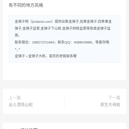
有不同的地方风格
金弹子网（jindanzi.com）提供出售金弹子,挂果金弹子,四季果金
弹子,金弹子盆景,金弹子下山桩,金弹子树桩盆景等各类金弹子盆
景。
联系微信：18827251684；联系QQ：408843888，等着你哦
^_^
金弹子
»
金弹子大桩，喜欢的老板联系喔
上一篇
下一篇
出土漂亮山松
原生大母桩