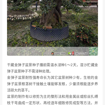
干藏金弹子盆景种子播前需温水浸种1～2天，湿沙贮藏金
弹子盆景种子不需浸种处理。
金弹子盆景耐性强寿命长为其它盆景树种少有，生桩的金
弹子盆景根茎树干接触土壤能够发根，少量须根能逐步养
活硕大的茎干。
盆景的制作有以修剪为主的整形法和用金属丝或棕丝扎缚
枝干弯曲成一定形状、再经逐年细致修剪成型等方法，并