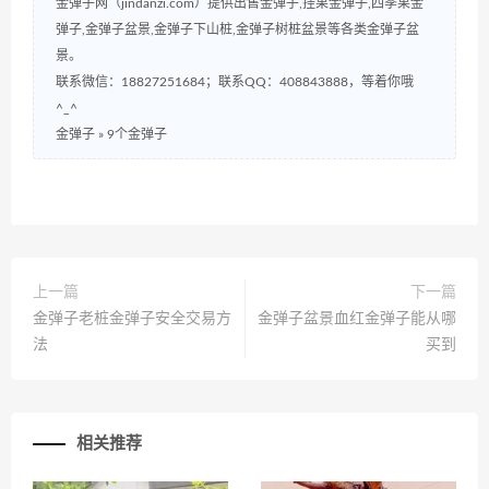
金弹子网（jindanzi.com）提供出售金弹子,挂果金弹子,四季果金
弹子,金弹子盆景,金弹子下山桩,金弹子树桩盆景等各类金弹子盆
景。
联系微信：18827251684；联系QQ：408843888，等着你哦
^_^
金弹子
»
9个金弹子
上一篇
下一篇
金弹子老桩金弹子安全交易方
金弹子盆景血红金弹子能从哪
法
买到
相关推荐