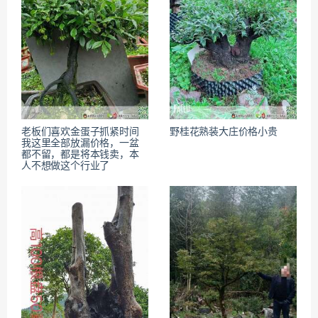
老板们喜欢金蛋子抓紧时间
野桂花熟装大庄价格小贵
我这里全部放漏价格，一盆
都不留，都是将本钱卖，本
人不想做这个行业了