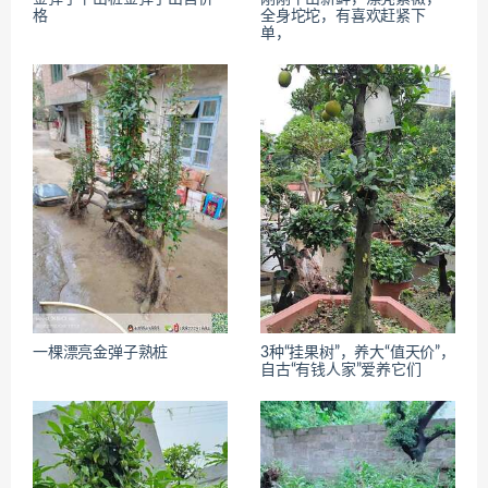
格
全身坨坨，有喜欢赶紧下
单，
一棵漂亮金弹子熟桩
3种“挂果树”，养大“值天价”，
自古“有钱人家”爱养它们