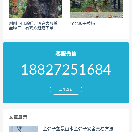
刚刚下山新鲜，漂亮大母桩
湖北瓜子黄杨
金弹子，有喜欢赶紧下单。
客服微信
18827251684
立即查看
文章展示
金弹子盆景山水金弹子安全交易方法