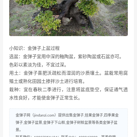
小知识：金弹子上盆过程
选盆：金弹子宜用中深的釉陶盆，紫砂陶盆或石盆亦可。
色彩以素淡为佳，不宜过深。
用土：金弹子喜肥沃疏松而湿润的沙质壤土。盆栽常用腐
殖土或熟化田园土掺拌沙土进行培育。
栽种：宜在春秋二季进行，注意将盆底垫空，保证通气透
水性良好，才能使金弹子正常生长。
金弹子网（jindanzi.com）提供出售金弹子,挂果金弹子,四季果金
弹子,金弹子盆景,金弹子下山桩,金弹子树桩盆景等各类金弹子盆
景。