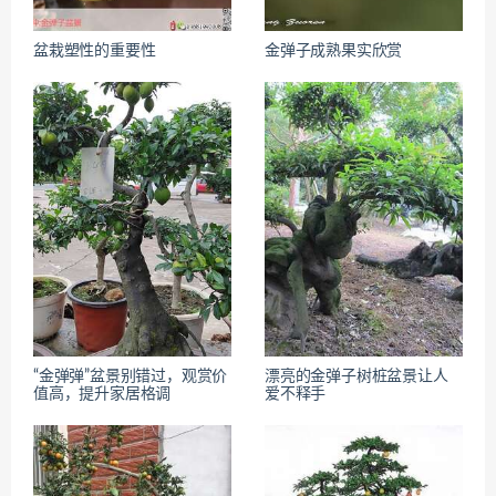
盆栽塑性的重要性
金弹子成熟果实欣赏
“金弹弹”盆景别错过，观赏价
漂亮的金弹子树桩盆景让人
值高，提升家居格调
爱不释手