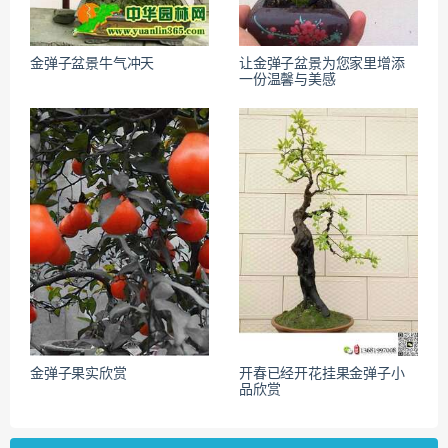
金弹子盆景牛气冲天
让金弹子盆景为您家里增添
一份温馨与美感
金弹子果实欣赏
开春已经开花挂果金弹子小
品欣赏