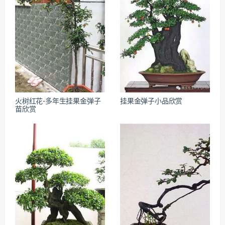
火树红花-多年生挂果金弹子
挂果金弹子小品欣赏
苗欣赏