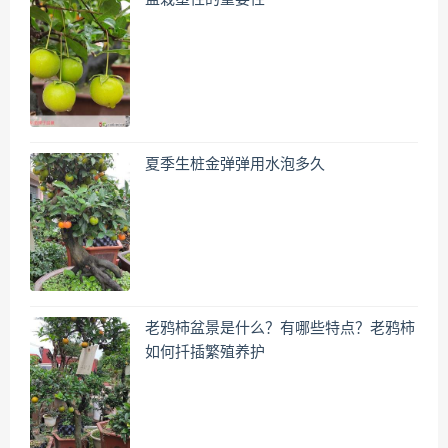
夏季生桩金弹弹用水泡多久
老鸦柿盆景是什么？有哪些特点？老鸦柿
如何扦插繁殖养护