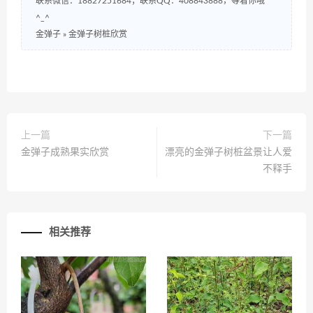
联系微信：18827251684；联系QQ：408843888，等着你哦
^_^
金弹子
»
金弹子树桩欣赏
上一篇
下一篇
金弹子成熟果实欣赏
漂亮的金弹子树桩盆景让人爱
不释手
相关推荐