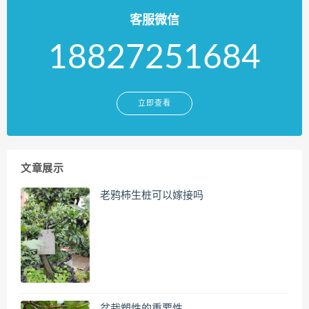
客服微信
18827251684
立即查看
文章展示
老鸦柿生桩可以嫁接吗
盆栽塑性的重要性