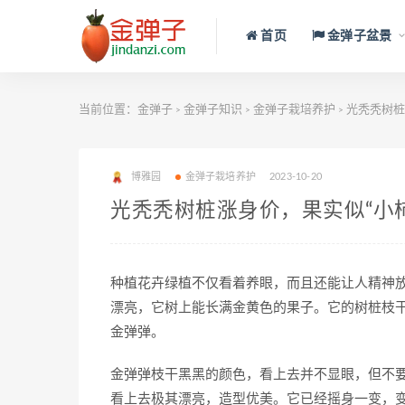
首页
金弹子盆景
当前位置：
金弹子
金弹子知识
金弹子栽培养护
光秃秃树桩
>
>
>
博雅园
金弹子栽培养护
2023-10-20
光秃秃树桩涨身价，果实似“小
种植花卉绿植不仅看着养眼，而且还能让人精神
漂亮，它树上能长满金黄色的果子。它的树桩枝
金弹弹。
金弹弹枝干黑黑的颜色，看上去并不显眼，但不
看上去极其漂亮，造型优美。它已经摇身一变，