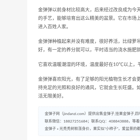
金弹弹以前身材比较高大，后来经过改良成为今
的手艺，能够培育出这么精美的盆景。它在市场
进入百姓人家。
金弹弹种植起来并没有难度，很好养活，比绿萝
好，有一定的养分就可以，平时适当的浇水施肥
它喜欢温暖潮湿的环境，温度最好在10℃以上，
金弹弹喜欢阳光，有了足够的阳光植物生长才会
持充足的光照和良好的通风，它就会生长旺盛。
活无限美好。
金弹子网（jindanzi.com）提供出售金弹子,挂果金
联系微信：18827251684；联系QQ：408843888，等着
金弹子
»
光秃秃树桩涨身价，果实似“小柿子”，爱盆景的