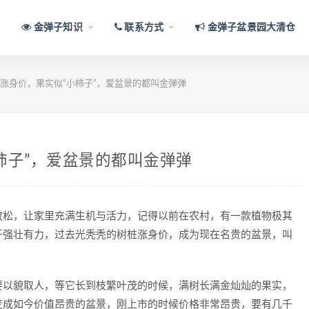
金弹子知识
联系方式
金弹子盆景园大清仓
涨身价，果实似“小柿子”，爱盆景的都叫金弹弹
柿子”，爱盆景的都叫金弹弹
放松，让家里充满生机与活力，记得以前在农村，有一款植物极其
干强壮有力，过去光秃秃的树桩涨身价，成为现在名贵的盆景，叫
要以貌取人，等它长到枝繁叶茂的时候，满树长满金灿灿的果实，
变成如今价值昂贵的盆景，刚上市的时候价格非常昂贵，要有几千