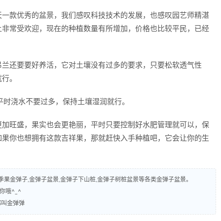
天一款优秀的盆景，我们感叹科技技术的发展，也感叹园艺师精湛
上非常受欢迎，现在的种植数量有所增加，价格也比较平民，已经
吊兰还要要好养活，它对土壤没有过多的要求，只要松软透气性
就行。
平时浇水不要过多，保持土壤湿润就行。
更加旺盛，果实也会更艳丽，平时只要控制好水肥管理就可以，保
如果你也想拥有这款吉祥果，那就赶快入手种植吧，它会让你的生
弹子,四季果金弹子,金弹子盆景,金弹子下山桩,金弹子树桩盆景等各类金弹子盆景。
你哦^_^
都叫金弹弹