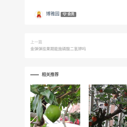
博雅园
会员
上一篇
金弹弹挂果期能施磷酸二氢钾吗
相关推荐