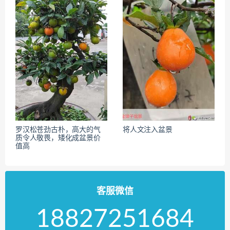
罗汉松苍劲古朴，高大的气
将人文注入盆景
质令人敬畏，矮化成盆景价
值高
客服微信
18827251684