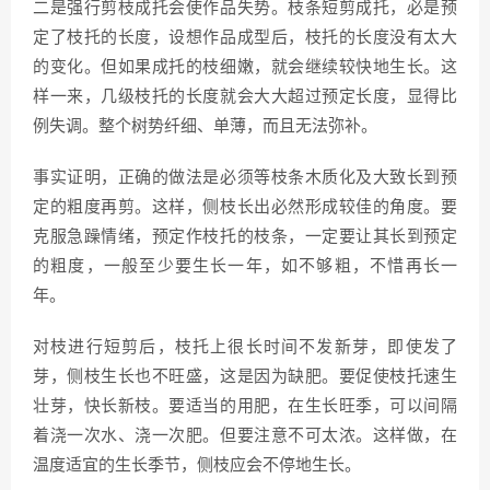
二是强行剪枝成托会使作品失势。枝条短剪成托，必是预
定了枝托的长度，设想作品成型后，枝托的长度没有太大
的变化。但如果成托的枝细嫩，就会继续较快地生长。这
样一来，几级枝托的长度就会大大超过预定长度，显得比
例失调。整个树势纤细、单薄，而且无法弥补。
事实证明，正确的做法是必须等枝条木质化及大致长到预
定的粗度再剪。这样，侧枝长出必然形成较佳的角度。要
克服急躁情绪，预定作枝托的枝条，一定要让其长到预定
的粗度，一般至少要生长一年，如不够粗，不惜再长一
年。
对枝进行短剪后，枝托上很长时间不发新芽，即使发了
芽，侧枝生长也不旺盛，这是因为缺肥。要促使枝托速生
壮芽，快长新枝。要适当的用肥，在生长旺季，可以间隔
着浇一次水、浇一次肥。但要注意不可太浓。这样做，在
温度适宜的生长季节，侧枝应会不停地生长。