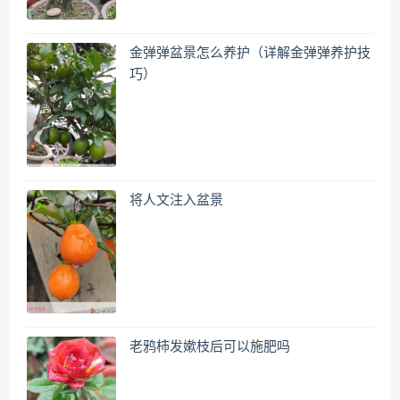
金弹弹盆景怎么养护（详解金弹弹养护技
巧）
将人文注入盆景
老鸦柿发嫰枝后可以施肥吗