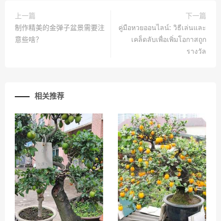
上一篇
下一篇
制作精美的金弹子盆景需要注
คู่มือหวยออนไลน์: วิธีเล่นและ
意些啥？
เคล็ดลับเพื่อเพิ่มโอกาสถูก
รางวัล
相关推荐