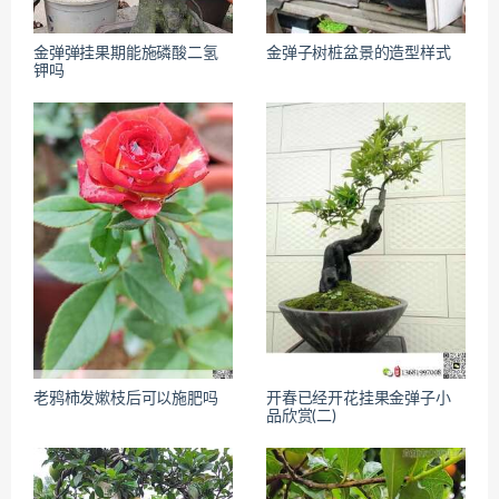
金弹弹挂果期能施磷酸二氢
金弹子树桩盆景的造型样式
钾吗
老鸦柿发嫰枝后可以施肥吗
开春已经开花挂果金弹子小
品欣赏(二)