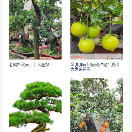
老鸦柿秋天上什么肥好
金弹弹该如何栽种呢？我带
大家来看看