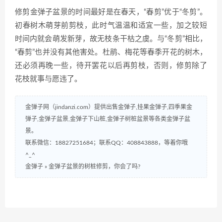
修剪金弹子盆景的时间最好是在春天，“春剪”优于“冬剪”。
初春树木萌芽前剪枝，此时气温温和适宜一些，加之较短
时间内就会萌发新芽，故无枝条干枯之虞。与“冬剪”相比，
“春剪”也并没有其他害处。杜鹃、梅花等春季开花的树木，
还必须再晚一些，待开罢花以后再剪枝，否则，修剪除了
花枝就事与愿违了。
金弹子网（jindanzi.com）提供出售金弹子,挂果金弹子,四季果金
弹子,金弹子盆景,金弹子下山桩,金弹子树桩盆景等各类金弹子盆
景。
联系微信：18827251684；联系QQ：408843888，等着你哦
^_^
金弹子
»
金弹子盆景的树桩修剪，你会了吗?