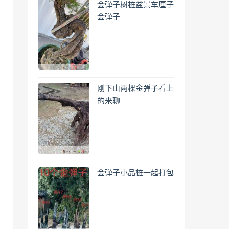
金弹子树桩盆景车厘子
金弹子
刚下山两棵金弹子看上
的来聊
金弹子小品桩一起打包