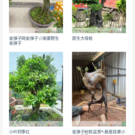
金弹子网金弹子☆保康野生
原生大母桩
金弹子
小叶四季红
金弹子树桩盆景↖悬崖挂果小