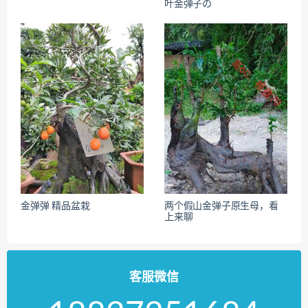
叶金弹子の
金弹弹 精品盆栽
两个假山金弹子原生母，看
上来聊
客服微信