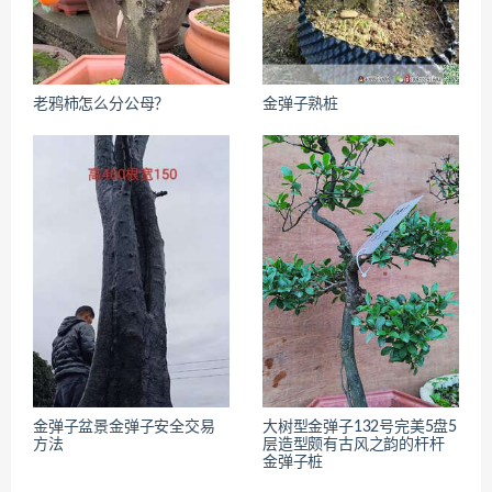
老鸦柿怎么分公母？
金弹子熟桩
金弹子盆景金弹子安全交易
大树型金弹子132号完美5盘5
方法
层造型颇有古风之韵的杆杆
金弹子桩