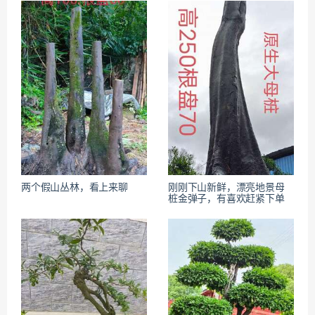
两个假山丛林，看上来聊
刚刚下山新鲜，漂亮地景母
桩金弹子，有喜欢赶紧下单