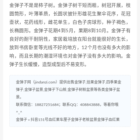
金弹子不是是柿子树。金弹子树干短而粗，树冠开展，枝
圆筒形，叶薄革质，长圆状披针形雄花生聚伞花序，花冠
壶状，花药线形，雌花单生，白色子房球形，种子褐色，
长椭圆形。金弹子花期4到5月，果期8到10月。金弹子有
良好的耐干耐阴性，家居栽培放在阳台就能很好的生长，
放到书房卧室等光线不好的地方，12个月也没有多大的影
响，而且长期的潮湿环境也对金弹子没有多大的影响。金
弹子生长缓慢，造型成型后不易变形。
金弹子网（jindanzi.com）提供出售金弹子,挂果金弹子,四季果金
弹子,金弹子盆景,金弹子下山桩,金弹子树桩盆景等各类金弹子盆
景。
联系微信：18827251684；联系QQ：408843888，等着你哦
^_^
金弹子
»
抖音151号血红果车厘子金弹子老桩盆景金弹子血红果