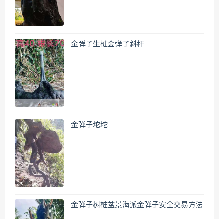
金弹子生桩金弹子斜杆
金弹子坨坨
金弹子树桩盆景海派金弹子安全交易方法