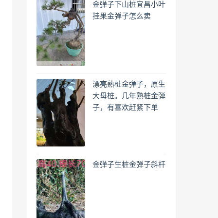
金弹子下山桩宜昌小叶
挂果金弹子怎么卖
漂亮熟桩金弹子，原生
大母桩。几年熟桩金弹
子，有喜欢赶紧下单
金弹子生桩金弹子斜杆