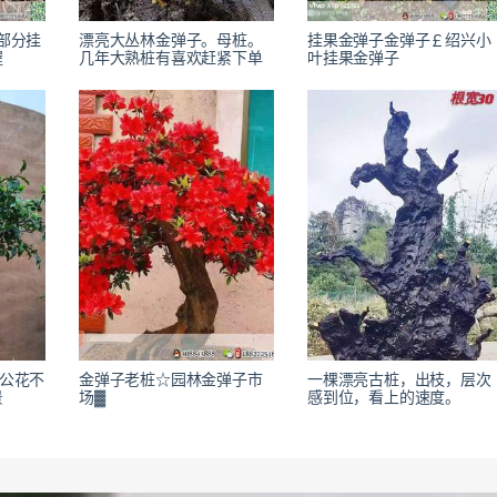
大部分挂
漂亮大丛林金弹子。母桩。
挂果金弹子金弹子￡绍兴小
喔
几年大熟桩有喜欢赶紧下单
叶挂果金弹子
开公花不
金弹子老桩☆园林金弹子市
一棵漂亮古桩，出枝，层次
景
场▓
感到位，看上的速度。