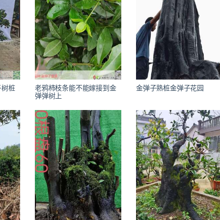
子树桩
老鸦柿枝条能不能嫁接到金
金弹子熟桩金弹子花园
弹弹树上