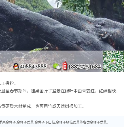
人工授粉。
元旦至春节期间，挂果金弹子盆景在绿叶中由青变红，红绿相映，
名贵硬质木材制成，也可用竹或天然树根加工。
弹子,四季果金弹子,金弹子盆景,金弹子下山桩,金弹子树桩盆景等各类金弹子盆景。