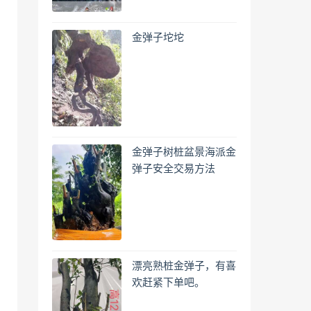
金弹子坨坨
金弹子树桩盆景海派金
弹子安全交易方法
漂亮熟桩金弹子，有喜
欢赶紧下单吧。