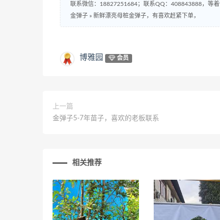
联系微信：18827251684；联系QQ：408843888，等着
金弹子
»
新鲜漂亮母桩金弹子，有喜欢赶紧下单，
博雅园
会员
上一篇
金弹子5-7年苗子，喜欢的老板联系
相关推荐