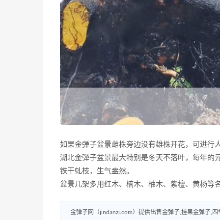
如果金弹子盆景雌株旁边没有雄株开花，可进行
湖北金弹子盆景最大特别是冬天不落叶，每年的
铁干虬枝，生气盎然。
盆景几架多用红木、楠木、柚木、紫檀、黄杨等
金弹子网（jindanzi.com）提供出售金弹子,挂果金