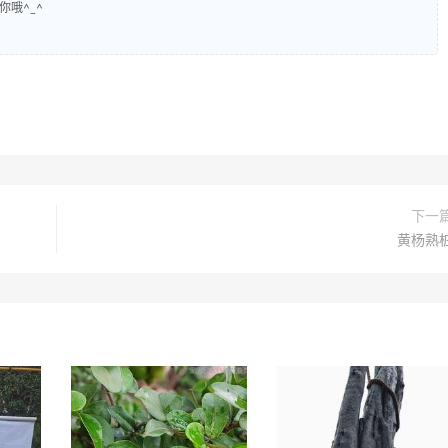
你哦^_^
下一
黄杨熟