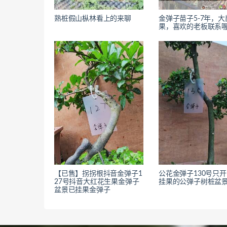
熟桩假山枞林看上的来聊
金弹子苗子5-7年，
果，喜欢的老板联系
【已售】拐拐根抖音金弹子1
公花金弹子130号只
27号抖音大红花生果金弹子
挂果的公弹子树桩盆
盆景已挂果金弹子