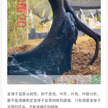
金弹子盆景从树形、树干皮色、叶形、叶色、叶脉分析，
都不能准确断定金弹子盆景树桩的雌雄，只有观察金弹子
盆景的花朵，才能准确区别雌雄。