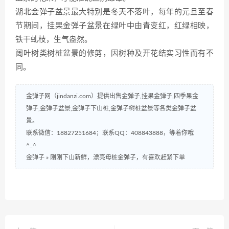
湖北金弹子盆景最大特别是冬天不落叶，每年的元旦至春
节期间，挂果金弹子盆景在绿叶中由青变红，红绿相映，
铁干虬枝，生气盎然。
阔叶树类树桩盆景的修剪，因树种及开花结实习性而有不
同。
金弹子网（jindanzi.com）提供出售金弹子,挂果金弹子,四季果金
弹子,金弹子盆景,金弹子下山桩,金弹子树桩盆景等各类金弹子盆
景。
联系微信：18827251684；联系QQ：408843888，等着你哦
^_^
金弹子
»
刚刚下山新鲜，漂亮母桩金弹子，有喜欢赶紧下单