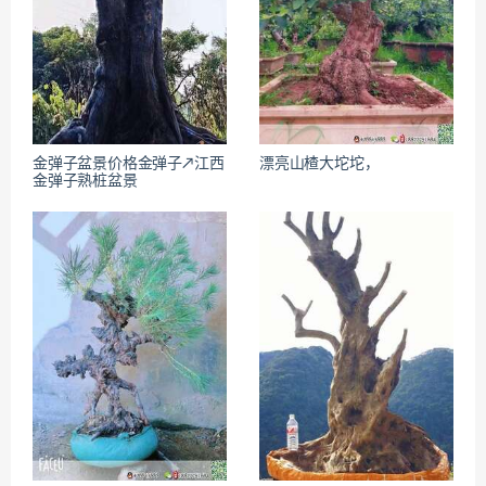
金弹子盆景价格金弹子↗江西
漂亮山楂大坨坨，
金弹子熟桩盆景