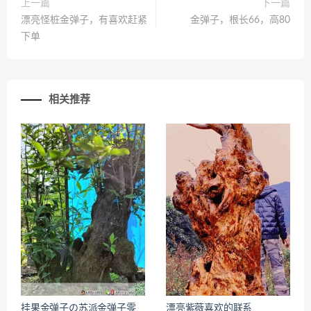
上一篇
下一篇
漂亮怪桩金弹子，有喜欢赶紧
金弹子，根长66，高80
下单
相关推荐
挂果金弹子の苏派金弹子零
漂亮紫薇喜欢的联系