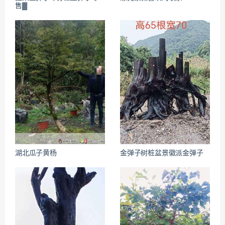
售▓
湖北瓜子黄杨
金弹子树桩盆景徽派金弹子