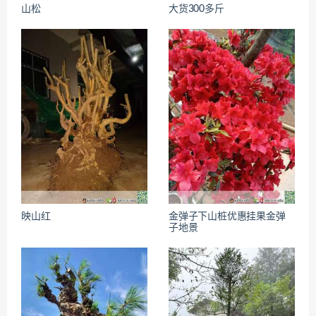
山松
大货300多斤
映山红
金弹子下山桩优惠挂果金弹
子地景