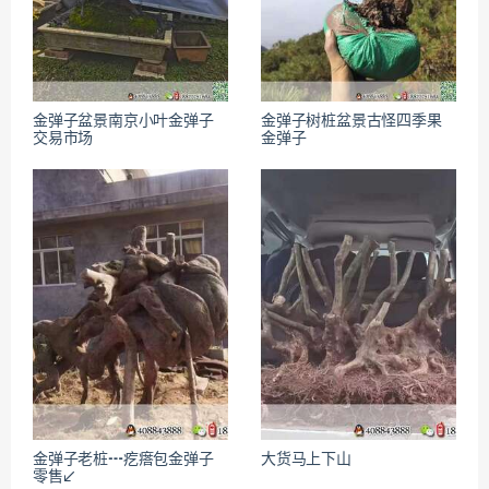
金弹子盆景南京小叶金弹子
金弹子树桩盆景古怪四季果
交易市场
金弹子
金弹子老桩┅疙瘩包金弹子
大货马上下山
零售↙