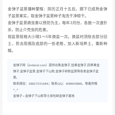
金弹子盆景播种繁殖：阴历正月十五后，摘下已成熟金弹
子盆景果实，取金弹子盆景种子淘洗干净晾干。
金弹子盆景病虫害以预防为主，每年3月份，各施一次速扑
杀，防止介壳虫的危害。
视盆景规格大小隔1～5年换盆一次。换盆时须除去部分旧
土，剪去周围及底部的一些老根，加入新培养土，重新种
植。
金弹子网（jindanzi.com）提供出售金弹子,挂果金弹子,四季果金
弹子,金弹子盆景,金弹子下山桩,金弹子树桩盆景等各类金弹子盆
景。
联系微信：18827251684；联系QQ：408843888，等着你哦
^_^
金弹子
»
金弹子下山桩带土球包邮金弹子基地