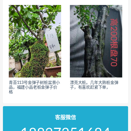
青苔113号金弹子树桩盆景小
漂亮大桩。几年大熟桩金弹
品，福建小品老桩金弹子价
子，有喜欢赶紧下单，
格
客服微信