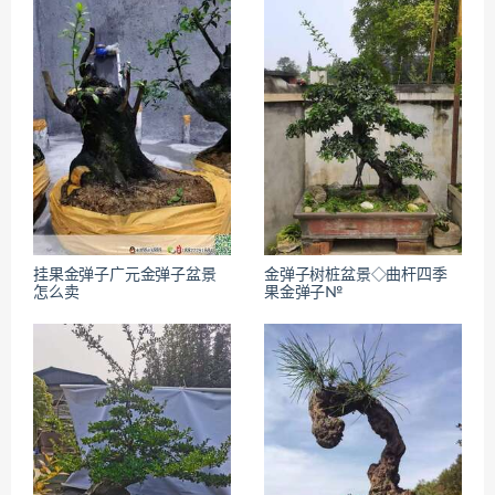
挂果金弹子广元金弹子盆景
金弹子树桩盆景◇曲杆四季
怎么卖
果金弹子№