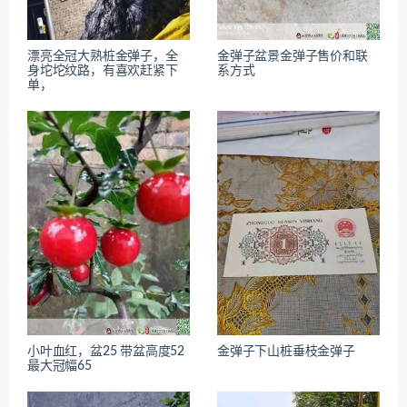
漂亮全冠大熟桩金弹子，全
金弹子盆景金弹子售价和联
身坨坨纹路，有喜欢赶紧下
系方式
单，
小叶血红，盆25 带盆高度52
金弹子下山桩垂枝金弹子
最大冠幅65