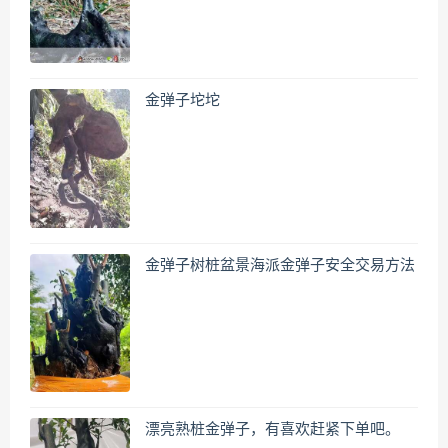
金弹子坨坨
金弹子树桩盆景海派金弹子安全交易方法
漂亮熟桩金弹子，有喜欢赶紧下单吧。