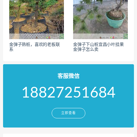
金弹子熟桩，喜欢的老板联
金弹子下山桩宜昌小叶挂果
系
金弹子怎么卖
客服微信
18827251684
立即查看