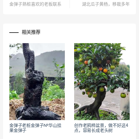
金弹子熟桩喜欢的老板联系
湖北瓜子黄杨，移栽多年
相关推荐
金弹子老桩金弹子№华山挂
创作老鸦柿盆景，做不好这4
果金弹子
点，容易长成老头树