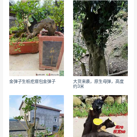
金弹子生桩疙瘩包金弹子
大货来袭，原生母弹，高度
约3米