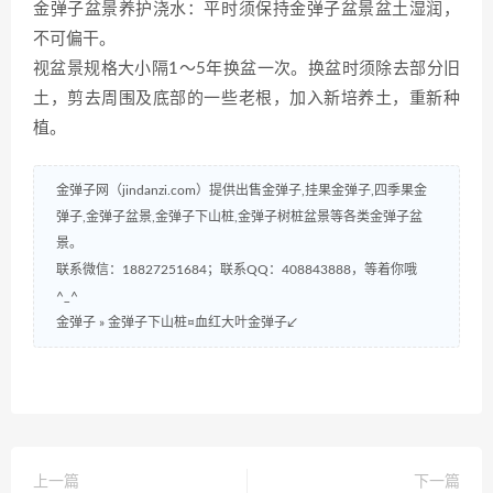
金弹子盆景养护浇水：平时须保持金弹子盆景盆土湿润，
不可偏干。
视盆景规格大小隔1～5年换盆一次。换盆时须除去部分旧
土，剪去周围及底部的一些老根，加入新培养土，重新种
植。
金弹子网（jindanzi.com）提供出售金弹子,挂果金弹子,四季果金
弹子,金弹子盆景,金弹子下山桩,金弹子树桩盆景等各类金弹子盆
景。
联系微信：18827251684；联系QQ：408843888，等着你哦
^_^
金弹子
»
金弹子下山桩¤血红大叶金弹子↙
上一篇
下一篇