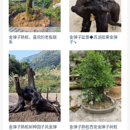
金弹子熟桩，喜欢的老板联
金弹子盆景◆苏派挂果金弹
系
子↘
金弹子熟桩树种园子风金弹
金弹子熟桩西安金弹子树桩