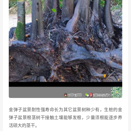
金弹子盆景耐性强寿命长为其它盆景树种少有，生桩的金
弹子盆景根茎树干接触土壤能够发根，少量须根能逐步养
活硕大的茎干。