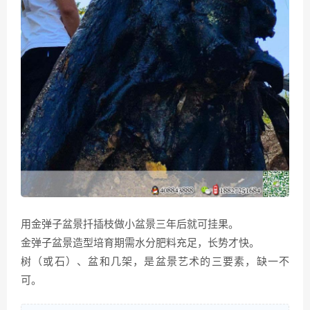
用金弹子盆景扦插枝做小盆景三年后就可挂果。
金弹子盆景造型培育期需水分肥料充足，长势才快。
树（或石）、盆和几架，是盆景艺术的三要素，缺一不
可。