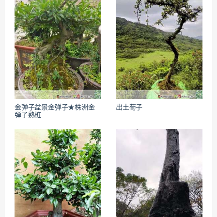
金弹子盆景金弹子★株洲金
出土荀子
弹子熟桩