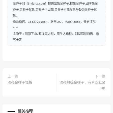
金弹子网（jindanzi.com）提供出售金弹子,挂果金弹子,四季果金
弹子,金弹子盆景,金弹子下山桩,金弹子树桩盆景等各类金弹子盆
景。
联系微信：18827251684；联系QQ：408843888，等着你哦
^_^
金弹子
»
刚刚下山2颗漂亮大桩，原生大母桩，别墅庭院首选，霸
气十足
上一篇
下一篇
漂亮金弹子怪桩
漂亮熟桩金弹子，有喜欢赶紧
下单
相关推荐