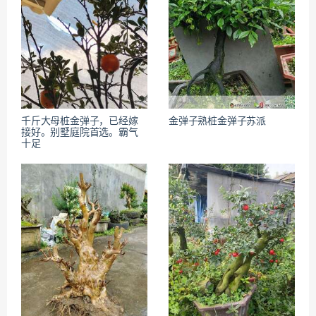
千斤大母桩金弹子，已经嫁
金弹子熟桩金弹子苏派
接好。别墅庭院首选。霸气
十足