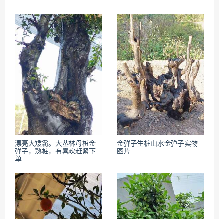
漂亮大矮霸。大丛林母桩金
金弹子生桩山水金弹子实物
弹子，熟桩，有喜欢赶紧下
图片
单