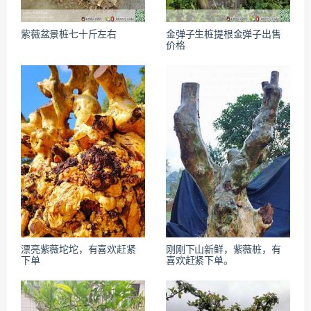
紫薇盆景桩七十斤左右
金弹子生桩提根金弹子出售
价格
漂亮紫薇坨坨，有喜欢赶紧
刚刚下山新鲜，紫薇桩，有
下单
喜欢赶紧下单。