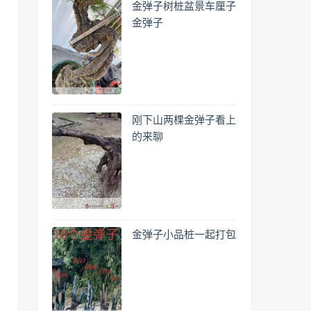
金弹子树桩盆景车厘子
金弹子
刚下山两棵金弹子看上
的来聊
金弹子小品桩一起打包