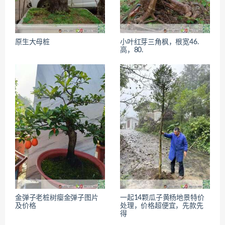
原生大母桩
小叶红芽三角枫，根宽46.
高，80.
金弹子老桩树瘿金弹子图片
一起14颗瓜子黄杨地景特价
及价格
处理，价格超便宜，先款先
得