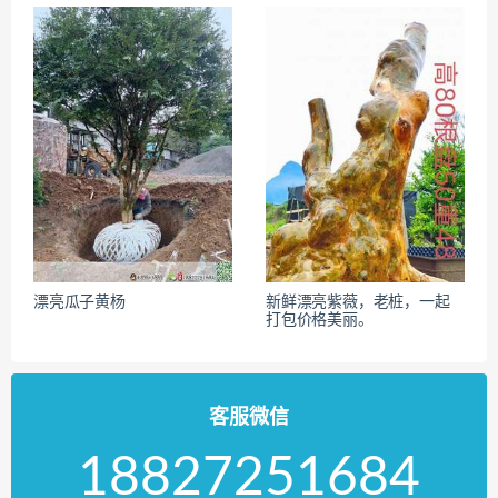
漂亮瓜子黄杨
新鲜漂亮紫薇，老桩，一起
打包价格美丽。
客服微信
18827251684