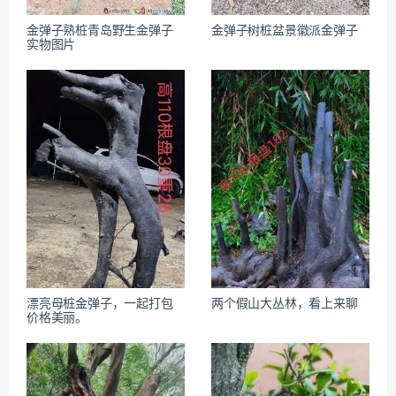
金弹子熟桩青岛野生金弹子
金弹子树桩盆景徽派金弹子
实物图片
漂亮母桩金弹子，一起打包
两个假山大丛林，看上来聊
价格美丽。