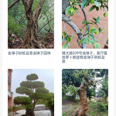
金弹子树桩盆景金弹子园林
猪大肠109号金弹子，客厅摆
放萝卜根提根金弹子熟桩盆
景