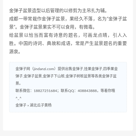
金弹子盆景造型以后管理的以修剪为主吊扎为辅。
成都一带常栽作金弹子盆景，果经久不落，名为“金弹子盆
景”。金弹子盆景果实不可以食用，有微毒。
给盆景以恰当而富有诗意的题名，可画龙点晴，引人入
胜。中国的诗词、典故和成语，常是产生盆景题名的重要
源泉。
金弹子网（jindanzi.com）提供出售金弹子,挂果金弹子,四季果金
弹子,金弹子盆景,金弹子下山桩,金弹子树桩盆景等各类金弹子盆
景。
联系微信：18827251684；联系QQ：408843888，等着你哦
^_^
金弹子
»
湖北瓜子黄杨