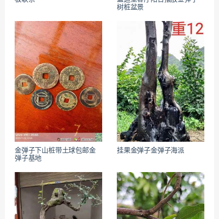
树桩盆景
金弹子下山桩带土球包邮金
挂果金弹子金弹子海派
弹子基地