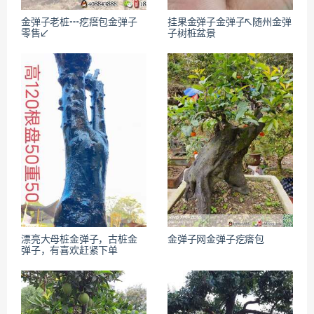
金弹子老桩┅疙瘩包金弹子
挂果金弹子金弹子↖随州金弹
零售↙
子树桩盆景
漂亮大母桩金弹子，古桩金
金弹子网金弹子疙瘩包
弹子，有喜欢赶紧下单