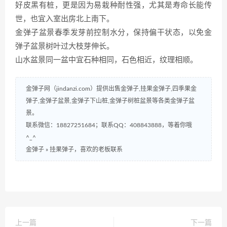
好皮黑有桩，更是因为易栽种耐性强，尤其是寿命长能传
世，也宜入室出房北上南下。
金弹子盆景春季发芽前控制水分，保持偏干状态，以免金
弹子盆景树叶过大枝芽伸长。
山水盆景同一盆中宜石种相同，石色相近，纹理相顺。
金弹子网（jindanzi.com）提供出售金弹子,挂果金弹子,四季果金
弹子,金弹子盆景,金弹子下山桩,金弹子树桩盆景等各类金弹子盆
景。
联系微信：18827251684；联系QQ：408843888，等着你哦
^_^
金弹子
»
挂果弹子，喜欢的老板联系
上一篇
下一篇