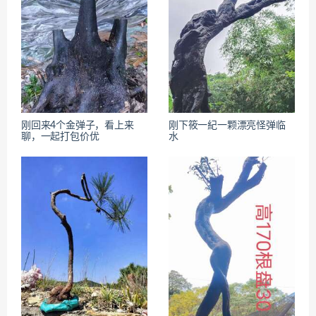
刚回来4个金弹子，看上来
刚下筱⼀紀一颗漂亮怪弹临
聊，一起打包价优
水