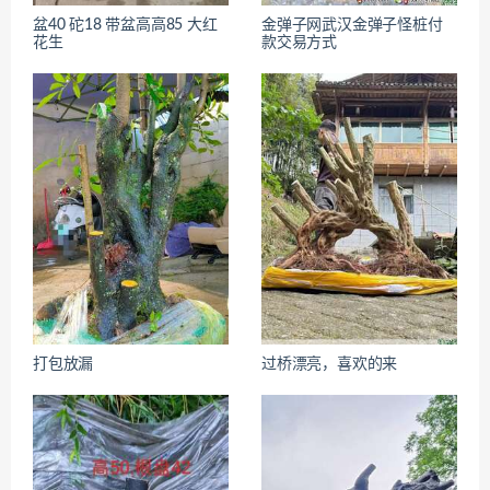
盆40 砣18 带盆高高85 大红
金弹子网武汉金弹子怪桩付
花生
款交易方式
打包放漏
过桥漂亮，喜欢的来