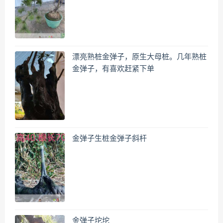
漂亮熟桩金弹子，原生大母桩。几年熟桩
金弹子，有喜欢赶紧下单
金弹子生桩金弹子斜杆
金弹子坨坨