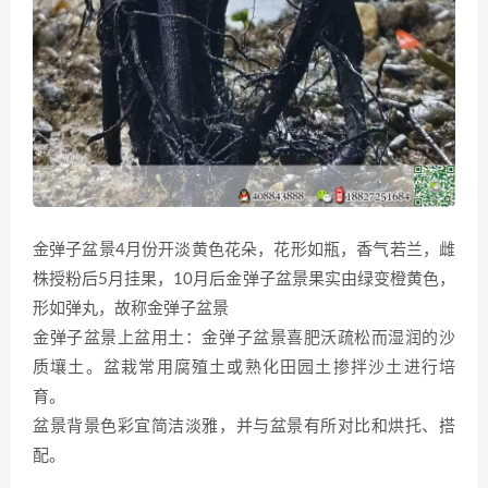
金弹子盆景4月份开淡黄色花朵，花形如瓶，香气若兰，雌
株授粉后5月挂果，10月后金弹子盆景果实由绿变橙黄色，
形如弹丸，故称金弹子盆景
金弹子盆景上盆用土：金弹子盆景喜肥沃疏松而湿润的沙
质壤土。盆栽常用腐殖土或熟化田园土掺拌沙土进行培
育。
盆景背景色彩宜简洁淡雅，并与盆景有所对比和烘托、搭
配。