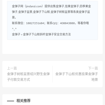
金弹子网（jindanzi.com）提供出售金弹子,挂果金弹子,四季果金
弹子,金弹子盆景,金弹子下山桩,金弹子树桩盆景等各类金弹子盆
景。
联系微信：18827251684；联系QQ：408843888，等着你哦
^_^
金弹子
»
金弹子下山桩斜杆金弹子安全交易方法
上一篇
下一篇
金弹子树桩盆景绍兴野生金弹
金弹子下山桩优惠挂果金弹子
子付款交易方式
地景
相关推荐