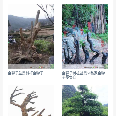
金弹子盆景斜杆金弹子
金弹子树桩盆景∨私家金弹
子零售◎