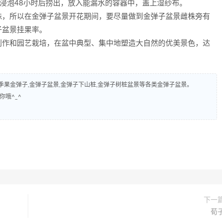
热水浸泡48小时后捞出，放入能漏水的容器中，盖上湿纱布。
株，所以在金弹子盆景开花期间，要尽量做到金弹子盆景雌株旁有
子盆景挂果率。
创作和园艺栽培，在盆中典型、集中地塑造大自然的优美景色，达
弹子,四季果金弹子,金弹子盆景,金弹子下山桩,金弹子树桩盆景等各类金弹子盆景。
你哦^_^
下一
荀