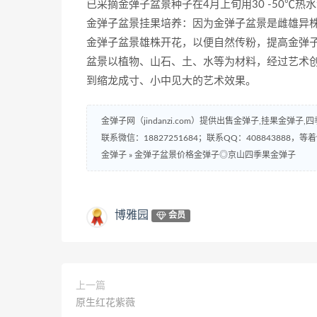
已采摘金弹子盆景种子在4月上旬用30 -50℃
金弹子盆景挂果培养：因为金弹子盆景是雌雄异
金弹子盆景雄株开花，以便自然传粉，提高金弹
盆景以植物、山石、土、水等为材料，经过艺术
到缩龙成寸、小中见大的艺术效果。
金弹子网（jindanzi.com）提供出售金弹子,挂果金
联系微信：18827251684；联系QQ：408843888，等着
金弹子
»
金弹子盆景价格金弹子◎京山四季果金弹子
博雅园
会员
上一篇
原生红花紫薇