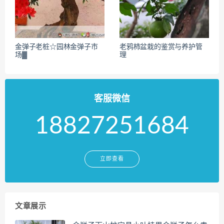
金弹子老桩☆园林金弹子市
老鸦柿盆栽的鉴赏与养护管
场▓
理
客服微信
18827251684
立即查看
文章展示