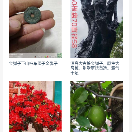
金弹子下山桩车厘子金弹子
漂亮大古桩金弹子。原生大
母桩，别墅庭院首选。霸气
十足