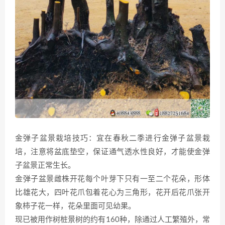
金弹子盆景栽培技巧：宜在春秋二季进行金弹子盆景栽
培，注意将盆底垫空，保证通气透水性良好，才能使金弹
子盆景正常生长。
金弹子盆景雌株开花每个叶芽下只有一至二个花朵，形体
比雄花大，四叶花爪包着花心为三角形，花开后花爪张开
象柿子花一样，花朵里面可见幼果。
现已被用作树桩景树的约有160种，除通过人工繁殖外，常