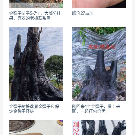
金弹子苗子5-7年，大部分挂
顺治27点加
果，喜欢的老板联系喔
金弹子树桩盆景金弹子⊙保
刚回来4个金弹子，看上来
定金弹子怪桩
聊，一起打包价优