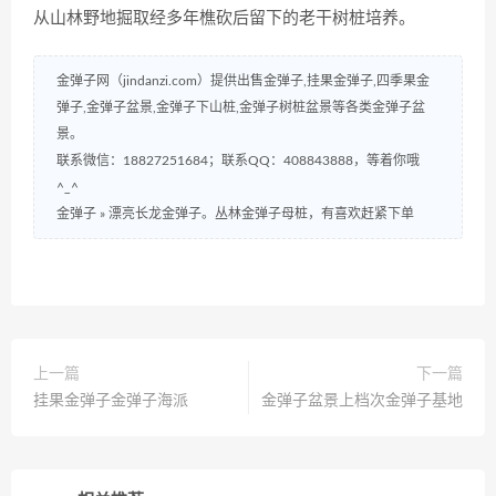
从山林野地掘取经多年樵砍后留下的老干树桩培养。
金弹子网（jindanzi.com）提供出售金弹子,挂果金弹子,四季果金
弹子,金弹子盆景,金弹子下山桩,金弹子树桩盆景等各类金弹子盆
景。
联系微信：18827251684；联系QQ：408843888，等着你哦
^_^
金弹子
»
漂亮长龙金弹子。丛林金弹子母桩，有喜欢赶紧下单
上一篇
下一篇
挂果金弹子金弹子海派
金弹子盆景上档次金弹子基地