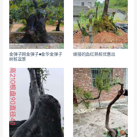
金弹子网金弹子●金华金弹子
嫁接的血红熟桩优惠出
树桩盆景