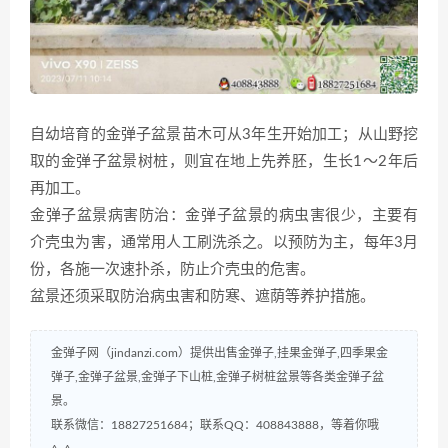
自幼培育的金弹子盆景苗木可从3年生开始加工；从山野挖
取的金弹子盆景树桩，则宜在地上先养胚，生长1～2年后
再加工。
金弹子盆景病害防治：金弹子盆景的病虫害很少，主要有
介壳虫为害，通常用人工刷洗杀之。以预防为主，每年3月
份，各施一次速扑杀，防止介壳虫的危害。
盆景还须采取防治病虫害和防寒、遮荫等养护措施。
金弹子网（jindanzi.com）提供出售金弹子,挂果金弹子,四季果金
弹子,金弹子盆景,金弹子下山桩,金弹子树桩盆景等各类金弹子盆
景。
联系微信：18827251684；联系QQ：408843888，等着你哦