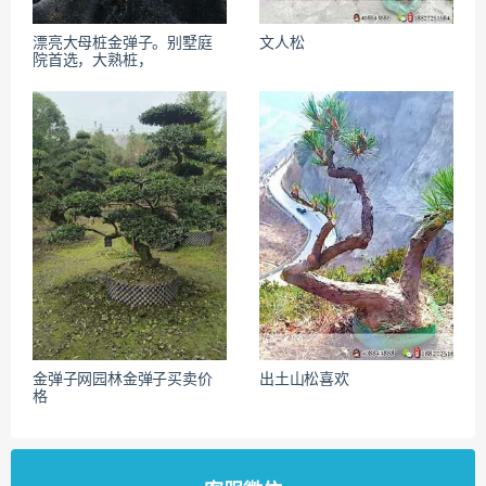
漂亮大母桩金弹子。别墅庭
文人松
院首选，大熟桩，
金弹子网园林金弹子买卖价
出土山松喜欢
格