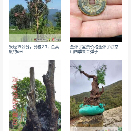
米经19公分，分枝2.3，总高
金弹子盆景价格金弹子◎京
度约6米
山四季果金弹子