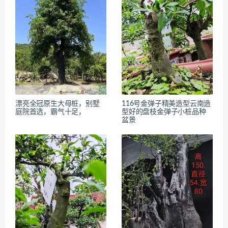
漂亮全冠原生大母桩，别墅
116号金弹子精美造型云南造
庭院首选，霸气十足，
型好的盘枝金弹子小桩品种
盆景