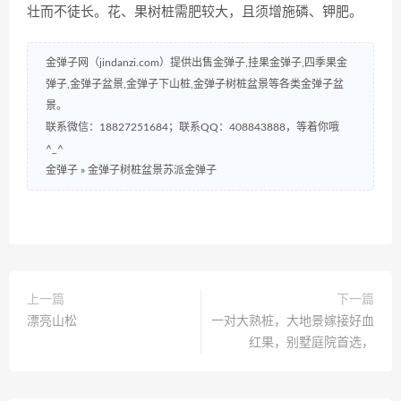
壮而不徒长。花、果树桩需肥较大，且须增施磷、钾肥。
金弹子网（jindanzi.com）提供出售金弹子,挂果金弹子,四季果金
弹子,金弹子盆景,金弹子下山桩,金弹子树桩盆景等各类金弹子盆
景。
联系微信：18827251684；联系QQ：408843888，等着你哦
^_^
金弹子
»
金弹子树桩盆景苏派金弹子
上一篇
下一篇
漂亮山松
一对大熟桩，大地景嫁接好血
红果，别墅庭院首选，