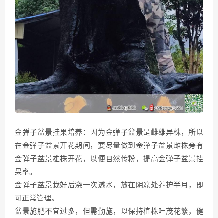
金弹子盆景挂果培养：因为金弹子盆景是雌雄异株，所以
在金弹子盆景开花期间，要尽量做到金弹子盆景雌株旁有
金弹子盆景雄株开花，以便自然传粉，提高金弹子盆景挂
果率。
金弹子盆景栽好后浇一次透水，放在阴凉处养护半月，即
可正常管理。
盆景施肥不宜过多，但需勤施，以保持植株叶茂花繁，健