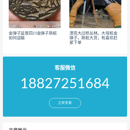
金弹子盆景四川金弹子熟桩
漂亮大过桥丛林。大母桩金
如何运输
弹子，熟桩大货，有喜欢赶
紧下单
客服微信
18827251684
立即查看