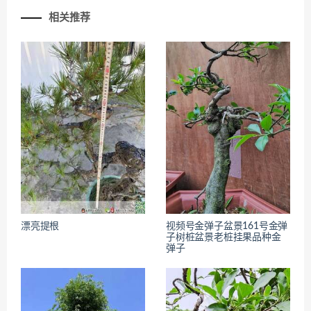
相关推荐
漂亮提根
视频号金弹子盆景161号金弹
子树桩盆景老桩挂果品种金
弹子