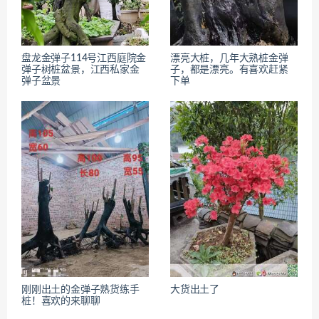
盘龙金弹子114号江西庭院金
漂亮大桩，几年大熟桩金弹
弹子树桩盆景，江西私家金
子，都是漂亮。有喜欢赶紧
弹子盆景
下单
刚刚出土的金弹子熟货练手
大货出土了
桩！喜欢的来聊聊