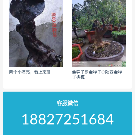
两个小漂亮，看上来聊
金弹子网金弹子◇陕西金弹
子树桩
客服微信
18827251684