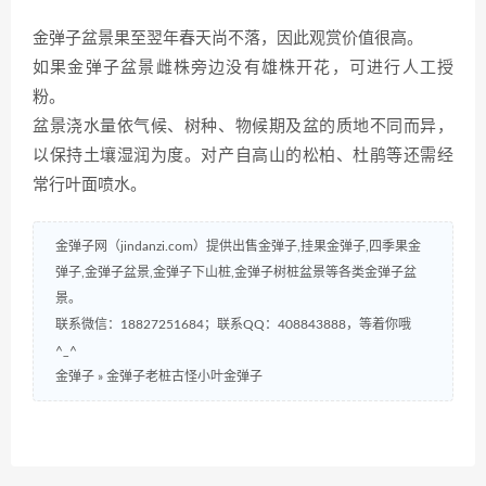
金弹子盆景果至翌年春天尚不落，因此观赏价值很高。
如果金弹子盆景雌株旁边没有雄株开花，可进行人工授
粉。
盆景浇水量依气候、树种、物候期及盆的质地不同而异，
以保持土壤湿润为度。对产自高山的松柏、杜鹃等还需经
常行叶面喷水。
金弹子网（jindanzi.com）提供出售金弹子,挂果金弹子,四季果金
弹子,金弹子盆景,金弹子下山桩,金弹子树桩盆景等各类金弹子盆
景。
联系微信：18827251684；联系QQ：408843888，等着你哦
^_^
金弹子
»
金弹子老桩古怪小叶金弹子