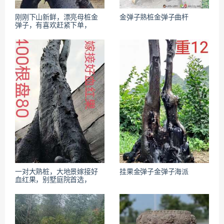
刚刚下山新鲜，漂亮母桩金
金弹子熟桩金弹子曲杆
弹子，有喜欢赶紧下单，
一对大熟桩，大地景嫁接好
挂果金弹子金弹子海派
血红果，别墅庭院首选，