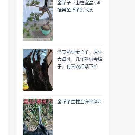
金弹子下山桩宜昌小叶
挂果金弹子怎么卖
漂亮熟桩金弹子，原生
大母桩。几年熟桩金弹
子，有喜欢赶紧下单
金弹子生桩金弹子斜杆