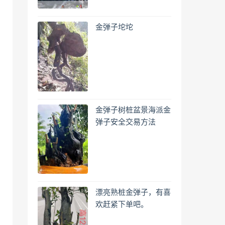
金弹子坨坨
金弹子树桩盆景海派金
弹子安全交易方法
漂亮熟桩金弹子，有喜
欢赶紧下单吧。