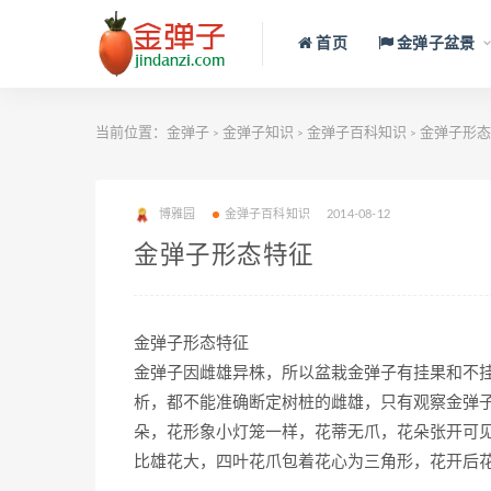
首页
金弹子盆景
当前位置：
金弹子
金弹子知识
金弹子百科知识
金弹子形态
>
>
>
博雅园
金弹子百科知识
2014-08-12
金弹子形态特征
金弹子形态特征
金弹子因雌雄异株，所以盆栽金弹子有挂果和不
析，都不能准确断定树桩的雌雄，只有观察金弹
朵，花形象小灯笼一样，花蒂无爪，花朵张开可
比雄花大，四叶花爪包着花心为三角形，花开后