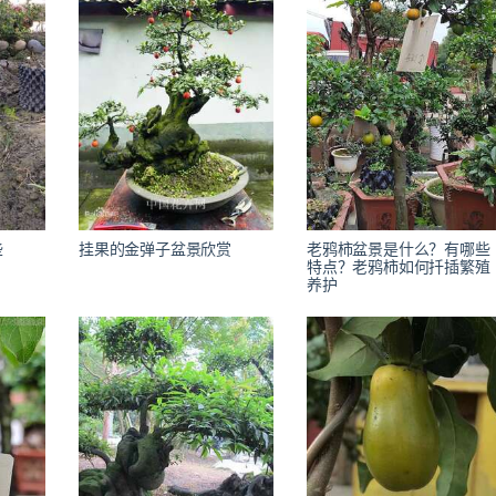
些
挂果的金弹子盆景欣赏
老鸦柿盆景是什么？有哪些
特点？老鸦柿如何扦插繁殖
养护