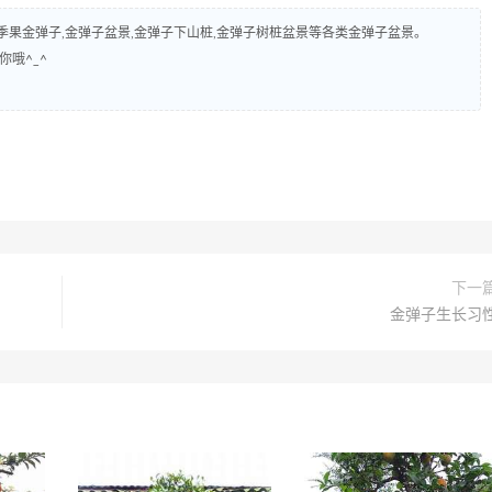
弹子,四季果金弹子,金弹子盆景,金弹子下山桩,金弹子树桩盆景等各类金弹子盆景。
你哦^_^
下一
金弹子生长习