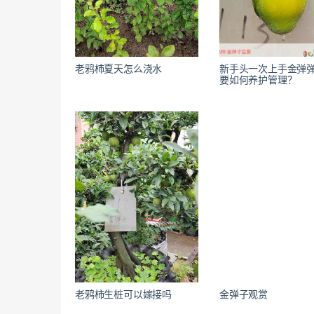
老鸦柿夏天怎么浇水
新手头一次上手金弹
要如何养护管理？
老鸦柿生桩可以嫁接吗
金弹子观赏