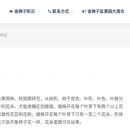
金弹子知识
联系方式
金弹子盆景园大清仓
特征
挂果两种。经观察研究，从树形、树干皮色、叶形、叶色、叶脉分
子的花朵，才能准确区别雌雄。雄株开花每个叶芽下有两个以上花
见雄性花蕊和花粉。雌株开花每个叶芽下只有一至二个花朵，形体
花爪张开象柿子花一样，花朵里面可见幼果。