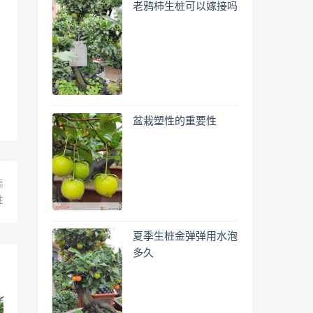
老鸦柿生桩可以嫁接吗
盆栽塑性的重要性
篇
性
夏季生桩金弹弹用水泡
多久