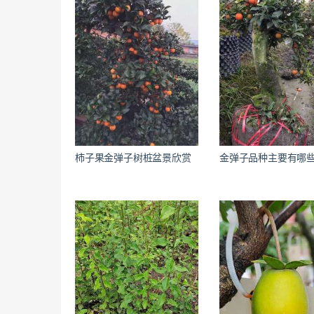
柿子果金弹子树桩盆景欣赏
金弹子品种主要有哪