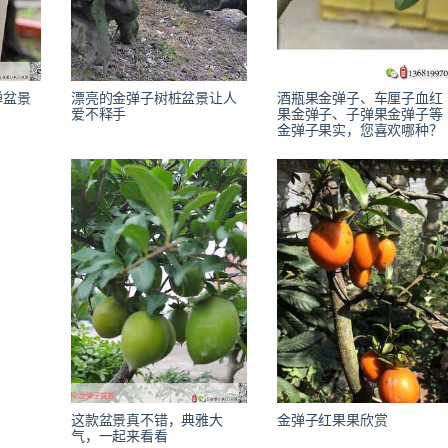
弹盆景
漂亮的金弹子树桩盆景让人
酒瓶果金弹子、车厘子血红
爱不释手
果金弹子、子弹果金弹子等
金弹子果实，您喜欢哪种？
这款盆景真不错，典雅大
金弹子红果果欣赏
气，一起来看看