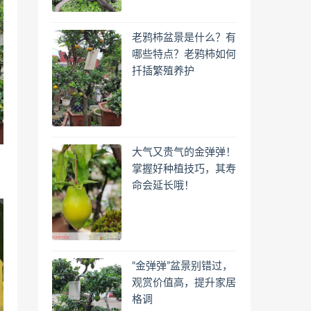
老鸦柿盆景是什么？有
哪些特点？老鸦柿如何
扦插繁殖养护
大气又贵气的金弹弹！
掌握好种植技巧，其寿
命会延长哦！
“金弹弹”盆景别错过，
观赏价值高，提升家居
格调