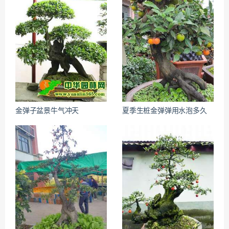
金弹子盆景牛气冲天
夏季生桩金弹弹用水泡多久