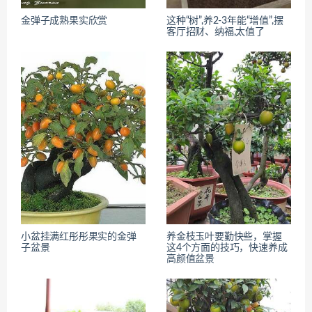
金弹子成熟果实欣赏
这种“树”,养2-3年能“增值”,摆
客厅招财、纳福,太值了
小盆挂满红彤彤果实的金弹
养金枝玉叶要勤快些，掌握
子盆景
这4个方面的技巧，快速养成
高颜值盆景