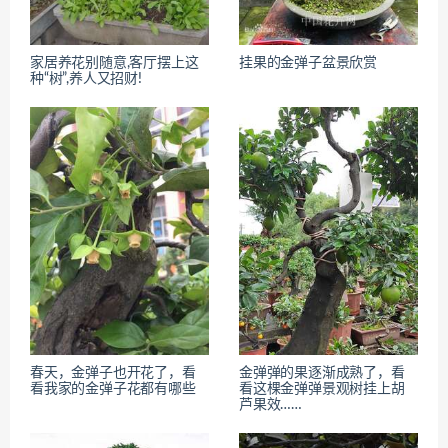
家居养花别随意,客厅摆上这
挂果的金弹子盆景欣赏
种“树”,养人又招财!
春天，金弹子也开花了，看
金弹弹的果逐渐成熟了，看
看我家的金弹子花都有哪些
看这棵金弹弹景观树挂上胡
芦果效……