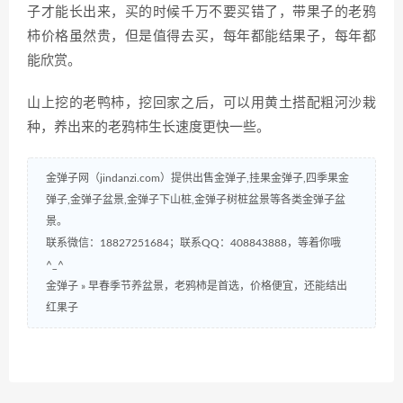
子才能长出来，买的时候千万不要买错了，带果子的老鸦
柿价格虽然贵，但是值得去买，每年都能结果子，每年都
能欣赏。
山上挖的老鸭柿，挖回家之后，可以用黄土搭配粗河沙栽
种，养出来的老鸦柿生长速度更快一些。
金弹子网（jindanzi.com）提供出售金弹子,挂果金弹子,四季果金
弹子,金弹子盆景,金弹子下山桩,金弹子树桩盆景等各类金弹子盆
景。
联系微信：18827251684；联系QQ：408843888，等着你哦
^_^
金弹子
»
早春季节养盆景，老鸦柿是首选，价格便宜，还能结出
红果子