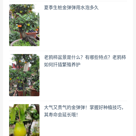
夏季生桩金弹弹用水泡多久
老鸦柿盆景是什么？有哪些特点？老鸦柿
如何扦插繁殖养护
大气又贵气的金弹弹！掌握好种植技巧，
其寿命会延长哦！