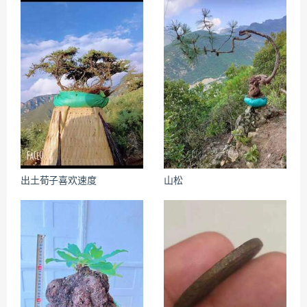
出土荀子喜欢速度
山松