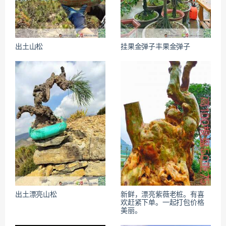
出土山松
挂果金弹子丰果金弹子
出土漂亮山松
新鲜，漂亮紫薇老桩。有喜
欢赶紧下单。一起打包价格
美丽。