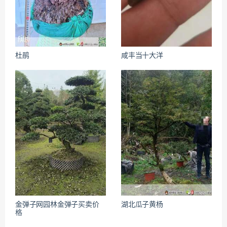
杜鹃
咸丰当十大洋
金弹子网园林金弹子买卖价
湖北瓜子黄杨
格