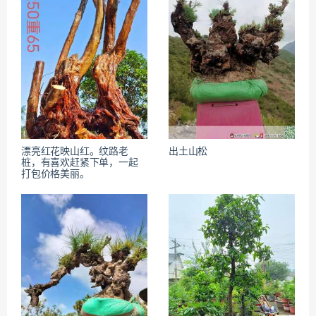
漂亮红花映山红。纹路老
出土山松
桩，有喜欢赶紧下单，一起
打包价格美丽。