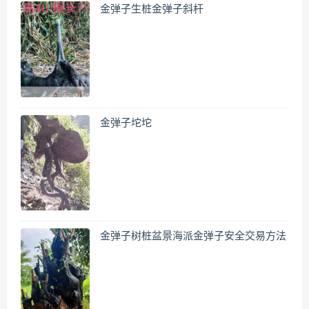
金弹子生桩金弹子斜杆
金弹子坨坨
金弹子树桩盆景海派金弹子安全交易方法