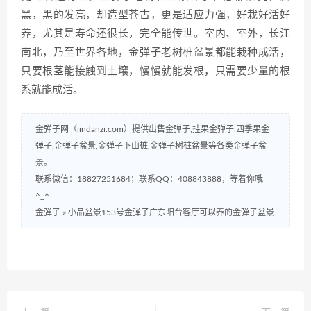
黑，黑的发亮，却造型苍古，更是适应力强，好栽好活好
养，尤其是寿命还很长，完全能传世。室内、室外，长江
南北，乃至世界各地，金弹子老树桩盆景都能栽种成活，
只要根茎能接触到土壤，慢慢就能发根，只需要少量的根
系就能成活。
金弹子网（jindanzi.com）提供出售金弹子,挂果金弹子,四季果金
弹子,金弹子盆景,金弹子下山桩,金弹子树桩盆景等各类金弹子盆
景。
联系微信：18827251684；联系QQ：408843888，等着你哦
^_^
金弹子
»
小品盆景153号金弹子广东阳台客厅可以养的金弹子盆景