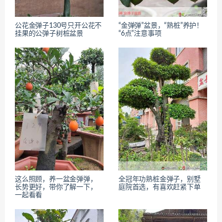
公花金弹子130号只开公花不
“金弹弹”盆景，“熟桩”养护！
挂果的公弹子树桩盆景
“6点”注意事项
这么照顾，养一盆金弹弹，
全冠年功熟桩金弹子，别墅
长势更好，带你了解一下，
庭院首选，有喜欢赶紧下单
一起看看