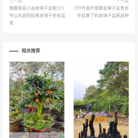
上一篇
下一篇
矮霸家庭小品金弹子盆栽115
159号直杆矮霸金弹子盆景去
号山东庭院挂果金弹子老桩盆
年挂果了的金弹子盆景品种
景
相关推荐