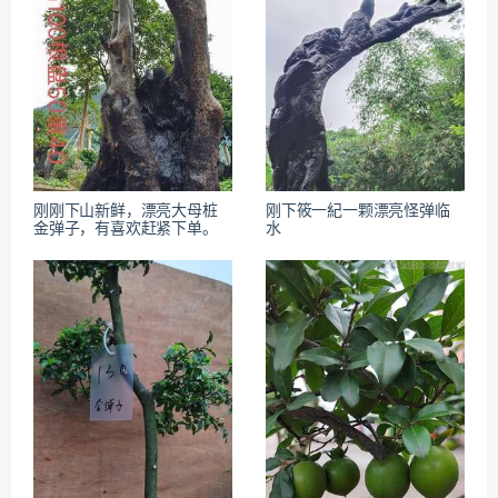
刚刚下山新鲜，漂亮大母桩
刚下筱⼀紀一颗漂亮怪弹临
金弹子，有喜欢赶紧下单。
水