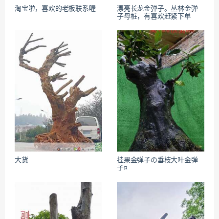
淘宝啦，喜欢的老板联系喔
漂亮长龙金弹子。丛林金弹
子母桩，有喜欢赶紧下单
大货
挂果金弹子の垂枝大叶金弹
子¤