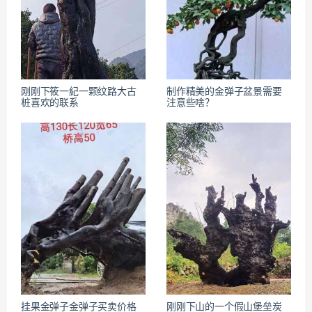
刚刚下筱⼀紀一颗纹路大古
制作精美的金弹子盆景需要
桩喜欢的联系
注意些啥？
挂果金弹子金弹子买卖价格
刚刚下山的一个假山堡垒炭