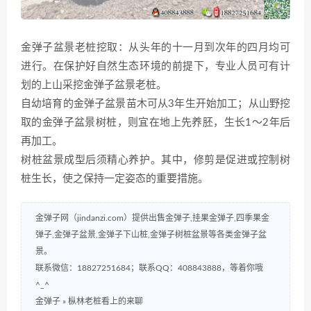
金弹子盆景老桩挖取：从头年的十一月到次年的四月均可
进行。在保护好自然生态环境的前提下，专业人员可有计
划的上山采挖金弹子盆景老桩。
自幼培育的金弹子盆景苗木可从3年生开始加工；从山野挖
取的金弹子盆景树桩，则宜在地上先养胚，生长1～2年后
再加工。
树桩盆景成型后须精心养护。其中，修剪是促进或控制树
桩生长，使之保持一定姿态的重要措施。
金弹子网（jindanzi.com）提供出售金弹子,挂果金弹子,四季果金
弹子,金弹子盆景,金弹子下山桩,金弹子树桩盆景等各类金弹子盆
景。
联系微信：18827251684；联系QQ：408843888，等着你哦
^_^
金弹子
»
枞林老桩看上的来聊