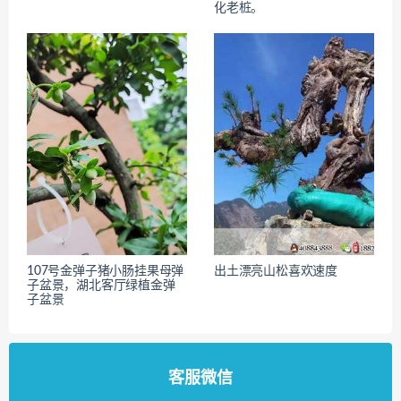
化老桩。
107号金弹子猪小肠挂果母弹
出土漂亮山松喜欢速度
子盆景，湖北客厅绿植金弹
子盆景
客服微信