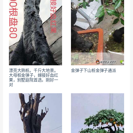
漂亮大熟桩。千斤大地景。
金弹子下山桩金弹子通派
大母桩金弹子，嫁接好血红
果，别墅庭院首选，刚好一
对