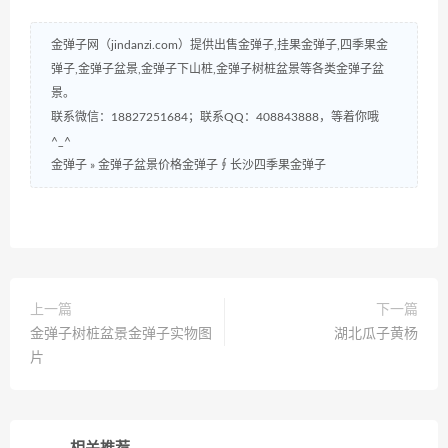
金弹子网（jindanzi.com）提供出售金弹子,挂果金弹子,四季果金
弹子,金弹子盆景,金弹子下山桩,金弹子树桩盆景等各类金弹子盆
景。
联系微信：18827251684；联系QQ：408843888，等着你哦
^_^
金弹子
»
金弹子盆景价格金弹子∮长沙四季果金弹子
上一篇
下一篇
金弹子树桩盆景金弹子实物图
湖北瓜子黄杨
片