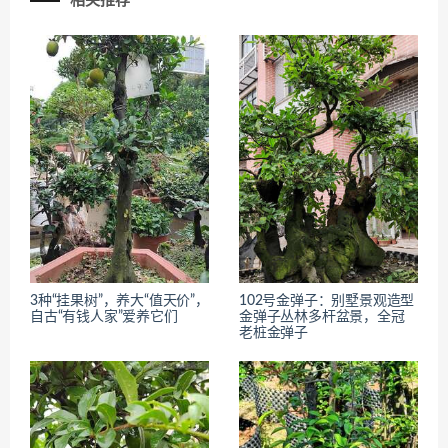
相关推荐
3种“挂果树”，养大“值天价”，
102号金弹子：别墅景观造型
自古“有钱人家”爱养它们
金弹子丛林多杆盆景，全冠
老桩金弹子