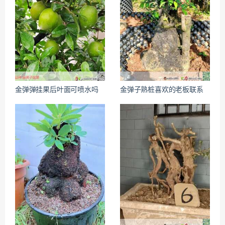
金弹弹挂果后叶面可喷水吗
金弹子熟桩喜欢的老板联系