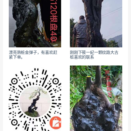
漂亮熟桩金弹子，有喜欢赶
刚刚下筱⼀紀一颗纹路大古
紧下单。
桩喜欢的联系