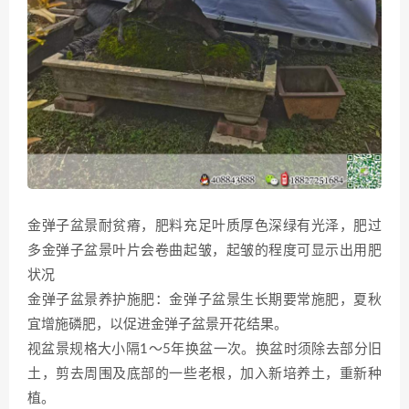
金弹子盆景耐贫瘠，肥料充足叶质厚色深绿有光泽，肥过
多金弹子盆景叶片会卷曲起皱，起皱的程度可显示出用肥
状况
金弹子盆景养护施肥：金弹子盆景生长期要常施肥，夏秋
宜增施磷肥，以促进金弹子盆景开花结果。
视盆景规格大小隔1～5年换盆一次。换盆时须除去部分旧
土，剪去周围及底部的一些老根，加入新培养土，重新种
植。