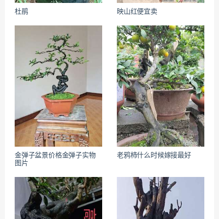
杜鹃
映山红便宜卖
金弹子盆景价格金弹子实物
老鸦柿什么时候嫁接最好
图片