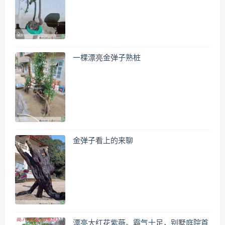
一棵漂亮金弹子熟桩
金弹子看上的来聊
漂亮大红花紫薇。霸气十足，别墅庭院首