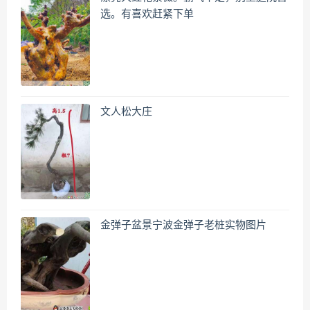
选。有喜欢赶紧下单
文人松大庄
金弹子盆景宁波金弹子老桩实物图片