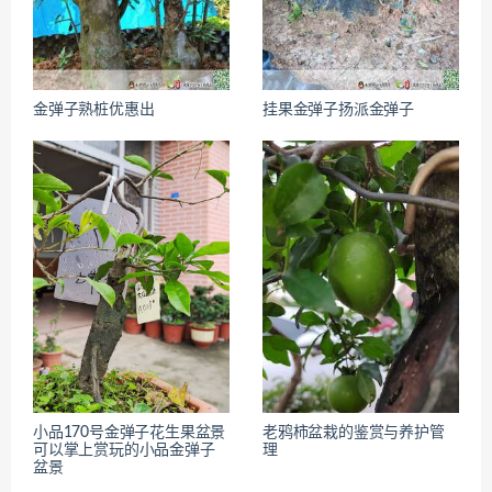
金弹子熟桩优惠出
挂果金弹子扬派金弹子
小品170号金弹子花生果盆景
老鸦柿盆栽的鉴赏与养护管
可以掌上赏玩的小品金弹子
理
盆景