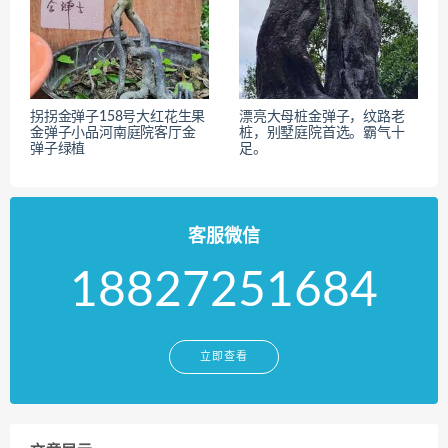
拐拐金弹子158号大红花生果
漂亮大母桩金弹子，纹路老
金弹子小品河南庭院客厅金
桩，别墅庭院首选。霸气十
弹子绿植
足。
客服微信
18827251684
立即查看