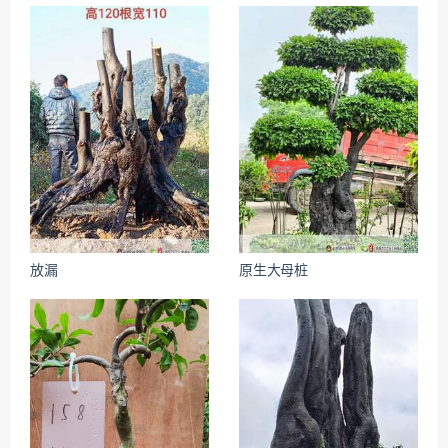
放漏
原生大母桩