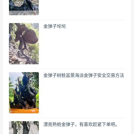
金弹子坨坨
金弹子树桩盆景海派金弹子安全交易方法
漂亮熟桩金弹子，有喜欢赶紧下单吧。