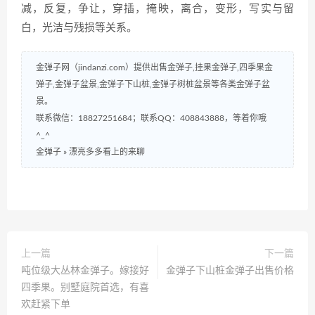
减，反复，争让，穿插，掩映，离合，变形，写实与留
白，光洁与残损等关系。
金弹子网（jindanzi.com）提供出售金弹子,挂果金弹子,四季果金
弹子,金弹子盆景,金弹子下山桩,金弹子树桩盆景等各类金弹子盆
景。
联系微信：18827251684；联系QQ：408843888，等着你哦
^_^
金弹子
»
漂亮多多看上的来聊
上一篇
下一篇
吨位级大丛林金弹子。嫁接好
金弹子下山桩金弹子出售价格
四季果。别墅庭院首选，有喜
欢赶紧下单