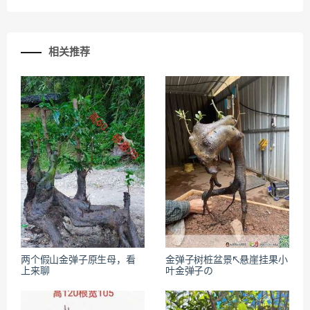
相关推荐
两个假山金弹子原生母，看
金弹子树桩盆景↖悬崖挂果小
上来聊
叶金弹子の