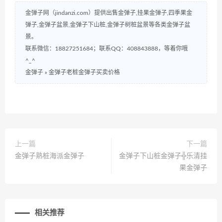
金弹子网（jindanzi.com）提供出售金弹子,挂果金弹子,四季果金
弹子,金弹子盆景,金弹子下山桩,金弹子树桩盆景等各类金弹子盆
景。
联系微信：18827251684；联系QQ：408843888，等着你哦
^_^
金弹子
»
金弹子老桩金弹子买卖价格
上一篇
下一篇
金弹子熟桩海派金弹子
金弹子下山桩金弹子╬乐清挂
果金弹子
相关推荐