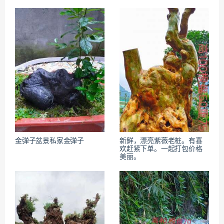
金弹子盆景私家金弹子
新鲜，漂亮紫薇老桩。有喜
欢赶紧下单。一起打包价格
美丽。