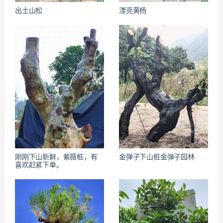
出土山松
漂亮黄杨
刚刚下山新鲜，紫薇桩，有
金弹子下山桩金弹子园林
喜欢赶紧下单。