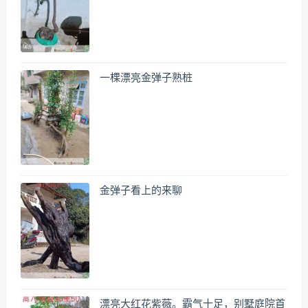
一棵漂亮金弹子熟桩
金弹子看上的来聊
漂亮大红花紫薇。霸气十足，别墅庭院首