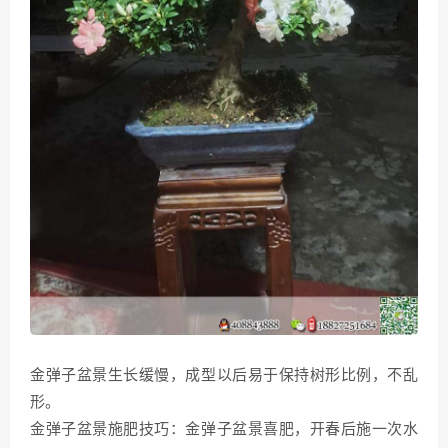
金弹子盆景生长缓慢，成型以后易于保持树形比例，不乱
形。
金弹子盆景施肥技巧：金弹子盆景喜肥，开春后施一次水