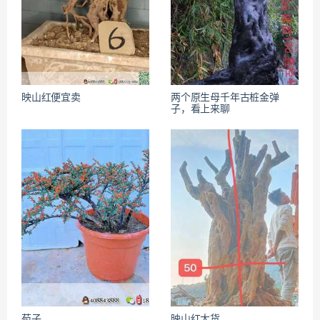
映山红便宜卖
两个原生母千年古桩金弹
子，看上来聊
荀子
映山红大货