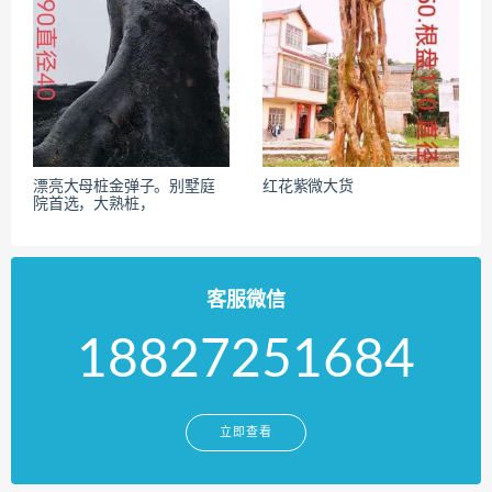
漂亮大母桩金弹子。别墅庭
红花紫微大货
院首选，大熟桩，
客服微信
18827251684
立即查看