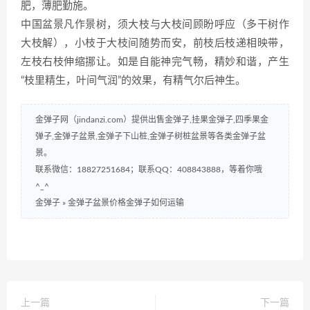
肥，薄肥勤施。
中国盆景凡作景树，须大枝与大枝间顾盼呼应（多干树作
大枝解），小枝于大枝间随势而安，前枝后枝递相映带，
左枝右枝伸缩挪让。如是自能神完气畅，精妙和谐，产生
“枝里精生，叶间气润”的效果，有精气尔后神生。
金弹子网（jindanzi.com）提供出售金弹子,挂果金弹子,四季果金
弹子,金弹子盆景,金弹子下山桩,金弹子树桩盆景等各类金弹子盆
景。
联系微信：18827251684；联系QQ：408843888，等着你哦
^_^
金弹子
»
金弹子盆景价格金弹子如何运输
上一篇
下一篇