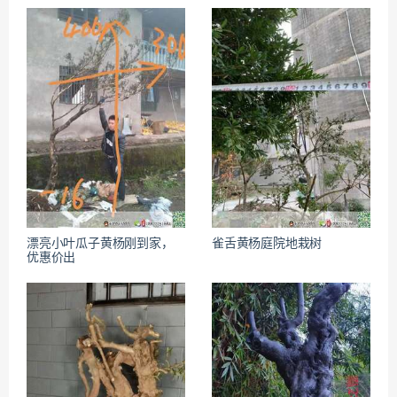
漂亮小叶瓜子黄杨刚到家，
雀舌黄杨庭院地栽树
优惠价出