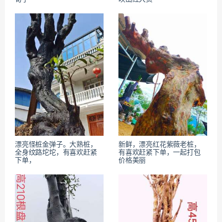
漂亮怪桩金弹子。大熟桩，
新鲜，漂亮红花紫薇老桩，
全身纹路坨坨，有喜欢赶紧
有喜欢赶紧下单，一起打包
下单，
价格美丽